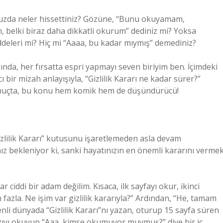
ğunuzda neler hissettiniz? Gözüne, “Bunu okuyamam,
belki biraz daha dikkatli okurum” dediniz mi? Yoksa
leri mi? Hiç mi “Aaaa, bu kadar mıymış” demediniz?
şında, her fırsatta espri yapmayı seven biriyim ben. İçimdeki
ı bir mizah anlayışıyla, “Gizlilik Kararı ne kadar sürer?”
onuçta, bu konu hem komik hem de düşündürücü!
lilik Kararı” kutusunu işaretlemeden asla devam
z bekleniyor ki, sanki hayatınızın en önemli kararını verme
ciddi bir adam değilim. Kısaca, ilk sayfayı okur, ikinci
 fazla. Ne işim var gizlilik kararıyla?” Ardından, “He, tamam
enli dünyada “Gizlilik Kararı”nı yazan, oturup 15 sayfa süren
ıyı okuyup “Aaa, kimse okumuyor muymuş?” diye bir iç