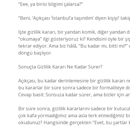
“Eee, ya birisi bilgimi çalarsa?”
“Beni, ‘Açıkçası ‘İstanbul’a taşındım’ diyen kişiyi’ tak
İşte gizlilik kararı, bir yandan komik, diğer yandan 
“okumaya” ilgi gösteriyoruz ki? Kendisini öyle bir şiş
tekrar ediyor. Ama biz hâlâ, “Bu kadar mı, bitti mi?”
döngü başlıyor.
Sonuçta Gizlilik Kararı Ne Kadar Sürer?
Açıkçası, bu kadar derinlemesine bir gizlilik kararı ne
bu kararlar bir süre sonra sadece bir formaliteye dö
Cevap basit: Sonsuza kadar sürer, ama bizler için a
Bir süre sonra, gizlilik kararlarını sadece bir kut
çok kafa yormadığımız ama asla terk etmediğimiz bir 
okudunuz? Hangisinde gerçekten “Evet, bu şartlar b