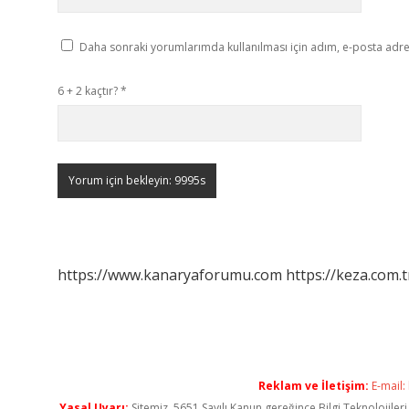
Daha sonraki yorumlarımda kullanılması için adım, e-posta adres
6 + 2 kaçtır?
*
https://www.kanaryaforumu.com
https://keza.com.t
Reklam ve İletişim:
E-mail:
Yasal Uyarı:
Sitemiz, 5651 Sayılı Kanun gereğince Bilgi Teknolojiler