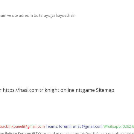
im ve site adresim bu tarayıcıya kaydedilsin.
r
https://hasi.com.tr
knight online
nttgame
Sitemap
backlinkpaneli@gmail.com
Teams:
forumhizmeti@gmail.com
Whatsapp: 0262 6
i ve İletişim Kurumu (BTK) tarafından onaylanmış bir Yer Sağlayıcı olarak hizmet 