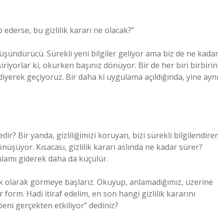
ip ederse, bu gizlilik kararı ne olacak?”
düşündürücü. Sürekli yeni bilgiler geliyor ama biz de ne kada
iriyorlar ki, okurken başınız dönüyor. Bir de her biri birbirin
 diyerek geçiyoruz. Bir daha ki uygulama açıldığında, yine ayn
dir? Bir yanda, gizliliğimizi koruyan, bizi sürekli bilgilendire
nüşüyor. Kısacası, gizlilik kararı aslında ne kadar sürer?
nlamı giderek daha da küçülür.
ucuk olarak görmeye başlarız. Okuyup, anlamadığımız, üzerine
form. Hadi itiraf edelim, en son hangi gizlilik kararını
eni gerçekten etkiliyor” dediniz?