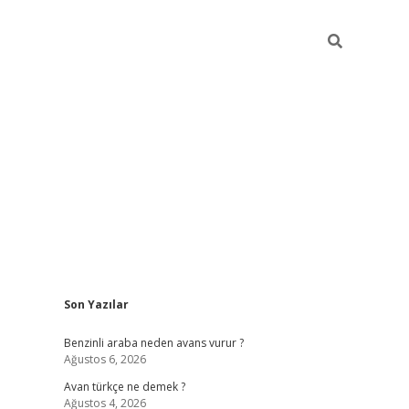
Sidebar
Son Yazılar
https://elexbett.net/
bet
Benzinli araba neden avans vurur ?
Ağustos 6, 2026
Avan türkçe ne demek ?
Ağustos 4, 2026