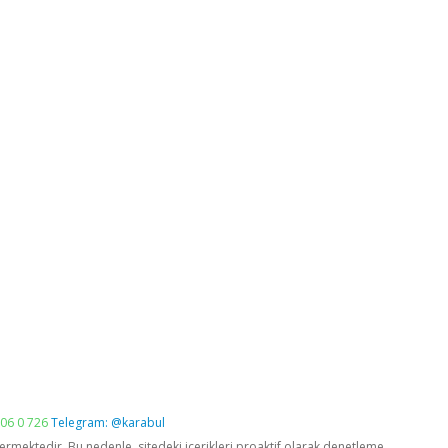
06 0 726
Telegram: @karabul
vermektedir. Bu nedenle, sitedeki içerikleri proaktif olarak denetleme