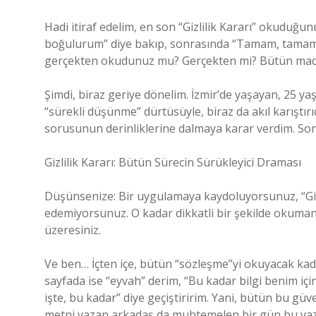
Hadi itiraf edelim, en son “Gizlilik Kararı” okudu
boğulurum” diye bakıp, sonrasında “Tamam, tamam, 
gerçekten okudunuz mu? Gerçekten mi? Bütün madde
Şimdi, biraz geriye dönelim. İzmir’de yaşayan, 25 ya
“sürekli düşünme” dürtüsüyle, biraz da akıl karıştırıc
sorusunun derinliklerine dalmaya karar verdim. S
Gizlilik Kararı: Bütün Sürecin Sürükleyici Draması
Düşünsenize: Bir uygulamaya kaydoluyorsunuz, “Giz
edemiyorsunuz. O kadar dikkatli bir şekilde okumanı
üzeresiniz.
Ve ben… İçten içe, bütün “sözleşme”yi okuyacak kadar 
sayfada ise “eyvah” derim, “Bu kadar bilgi benim için
işte, bu kadar” diye geçiştiririm. Yani, bütün bu güv
metni yazan arkadaş da muhtemelen bir gün bu yaz