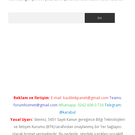
Arama
exbett.net/
betexper.xyz
Reklam ve İletişim:
E-mail:
backlinkpaneli@gmail.com
Teams:
forumhizmeti@gmail.com
Whatsapp: 0262 606 0 726
Telegram:
@karabul
Yasal Uyarı:
Sitemiz, 5651 Sayılı Kanun gereğince Bilgi Teknolojileri
ve İletişim Kurumu (BTK) tarafından onaylanmış bir Yer Sağlayıcı
olarak hizmet vermektedir. Bu nedenle, sitedeki içerikleri proaktif