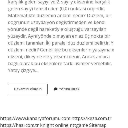
karşılık gelen sayıyı ve 2. sayı y eksenine karşılık
gelen sayıyı temsil eder. (0,0) noktası orijindir.
Matematikte düzlemin anlamı nedir? Düzlem, bir
doğrunun uzayda yön değiştirmeden ve kendi
yönünde değil hareketiyle oluştuğu varsayılan
yüzeydir. Aynı yönde olmayan en az üç nokta bir
düzlemi tanımlar. İki paralel düz düzlemi belirtir. Y
düzlemi nedir? Genellikle bu eksenlerin yatayına x
ekseni, dikeyine ise y ekseni denir. Ancak amaca
bağlı olarak bu eksenlere farklı isimler verilebilir.
Yatay çizgiye…
Başlangıç
Devamını okuyun
Yorum Bırak
Düzlemi
Nedir
https://www.kanaryaforumu.com
https://keza.com.tr
https://hasi.com.tr
knight online
nttgame
Sitemap