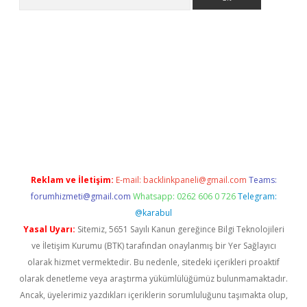
etexper.xyz
Reklam ve İletişim:
E-mail:
backlinkpaneli@gmail.com
Teams:
forumhizmeti@gmail.com
Whatsapp: 0262 606 0 726
Telegram:
@karabul
Yasal Uyarı:
Sitemiz, 5651 Sayılı Kanun gereğince Bilgi Teknolojileri
ve İletişim Kurumu (BTK) tarafından onaylanmış bir Yer Sağlayıcı
olarak hizmet vermektedir. Bu nedenle, sitedeki içerikleri proaktif
olarak denetleme veya araştırma yükümlülüğümüz bulunmamaktadır.
Ancak, üyelerimiz yazdıkları içeriklerin sorumluluğunu taşımakta olup,