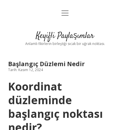
menüyü
Anasayfa
aç
Gizlilik Politikası
Keyifli Paylaşımlar
Yasal Uyarı
Anlamlı fikirlerin birleştiği sıcak bir uğrak noktası.
Hakkımızda
Başlangıç Düzlemi Nedir
Tarih: Kasım 12, 2024
Koordinat
düzleminde
başlangıç noktası
nedir?