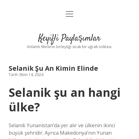
menüyü
Anasayfa
aç
Gizlilik Politikası
Keyifli Paylaşımlar
Yasal Uyarı
Anlamlı fikirlerin birleştiği sıcak bir uğrak noktası.
Hakkımızda
Selanik Şu An Kimin Elinde
Tarih: Ekim 14, 2024
Selanik şu an hangi
ülke?
Selanik Yunanistan’da yer alır ve ülkenin ikinci
büyük şehridir. Ayrıca Makedonya’nın Yunan