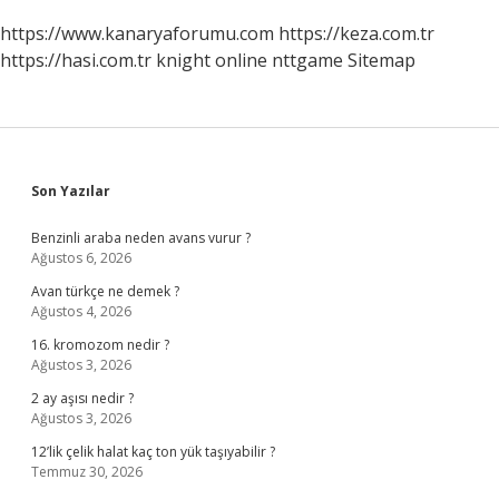
https://www.kanaryaforumu.com
https://keza.com.tr
https://hasi.com.tr
knight online
nttgame
Sitemap
Sidebar
Son Yazılar
Benzinli araba neden avans vurur ?
Ağustos 6, 2026
Avan türkçe ne demek ?
Ağustos 4, 2026
16. kromozom nedir ?
Ağustos 3, 2026
2 ay aşısı nedir ?
Ağustos 3, 2026
12’lik çelik halat kaç ton yük taşıyabilir ?
Temmuz 30, 2026