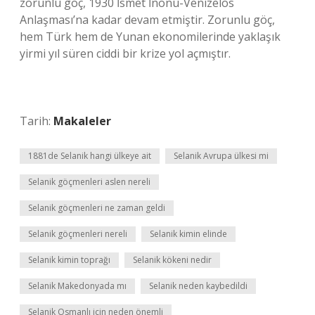
zorunlu göç, 1930 İsmet İnönü-Venizelos
Anlaşması’na kadar devam etmiştir. Zorunlu göç,
hem Türk hem de Yunan ekonomilerinde yaklaşık
yirmi yıl süren ciddi bir krize yol açmıştır.
Tarih:
Makaleler
1881de Selanik hangi ülkeye ait
Selanik Avrupa ülkesi mi
Selanik göçmenleri aslen nereli
Selanik göçmenleri ne zaman geldi
Selanik göçmenleri nereli
Selanik kimin elinde
Selanik kimin toprağı
Selanik kökeni nedir
Selanik Makedonyada mı
Selanik neden kaybedildi
Selanik Osmanlı için neden önemli