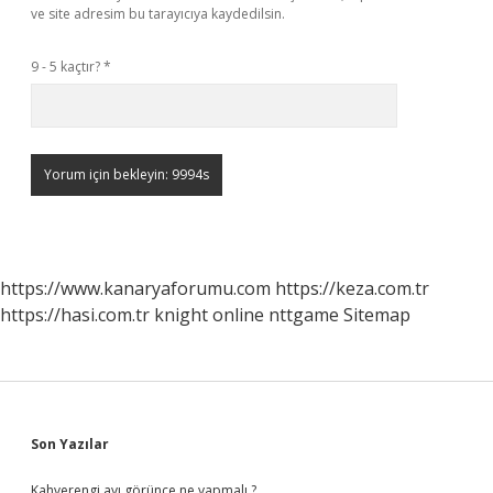
ve site adresim bu tarayıcıya kaydedilsin.
9 - 5 kaçtır?
*
https://www.kanaryaforumu.com
https://keza.com.tr
https://hasi.com.tr
knight online
nttgame
Sitemap
Sidebar
Son Yazılar
Kahverengi ayı görünce ne yapmalı ?