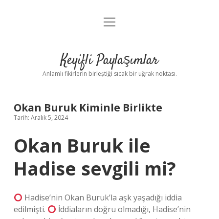
menüyü
Anasayfa
aç
Gizlilik Politikası
Keyifli Paylaşımlar
Yasal Uyarı
Anlamlı fikirlerin birleştiği sıcak bir uğrak noktası.
Hakkımızda
Okan Buruk Kiminle Birlikte
Tarih: Aralık 5, 2024
Okan Buruk ile
Hadise sevgili mi?
Hadise’nin Okan Buruk’la aşk yaşadığı iddia
edilmişti.
İddiaların doğru olmadığı, Hadise’nin