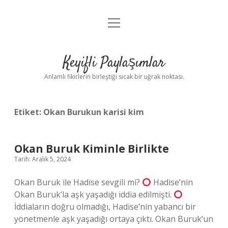
menüyü
Anasayfa
aç
Gizlilik Politikası
Keyifli Paylaşımlar
Yasal Uyarı
Anlamlı fikirlerin birleştiği sıcak bir uğrak noktası.
Hakkımızda
Etiket:
Okan Burukun karisi kim
Okan Buruk Kiminle Birlikte
Tarih: Aralık 5, 2024
Okan Buruk ile Hadise sevgili mi?
Hadise’nin
Okan Buruk’la aşk yaşadığı iddia edilmişti.
İddiaların doğru olmadığı, Hadise’nin yabancı bir
yönetmenle aşk yaşadığı ortaya çıktı. Okan Buruk’un