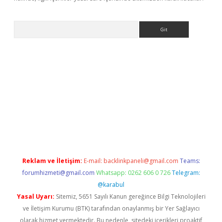
Arama
exbett.net/
betexper.xyz
Reklam ve İletişim:
E-mail:
backlinkpaneli@gmail.com
Teams:
forumhizmeti@gmail.com
Whatsapp: 0262 606 0 726
Telegram:
@karabul
Yasal Uyarı:
Sitemiz, 5651 Sayılı Kanun gereğince Bilgi Teknolojileri
ve İletişim Kurumu (BTK) tarafından onaylanmış bir Yer Sağlayıcı
olarak hizmet vermektedir. Bu nedenle, sitedeki içerikleri proaktif