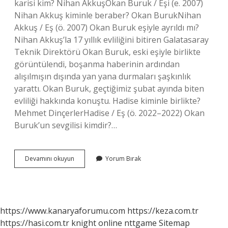
karisi kim? Nihan AkkuşOkan Buruk / Eşi (e. 2007)
Nihan Akkuş kiminle beraber? Okan BurukNihan
Akkuş / Eş (ö. 2007) Okan Buruk eşiyle ayrıldı mı?
Nihan Akkuş’la 17 yıllık evliliğini bitiren Galatasaray
Teknik Direktörü Okan Buruk, eski eşiyle birlikte
görüntülendi, boşanma haberinin ardından
alışılmışın dışında yan yana durmaları şaşkınlık
yarattı. Okan Buruk, geçtiğimiz şubat ayında biten
evliliği hakkında konuştu. Hadise kiminle birlikte?
Mehmet DinçerlerHadise / Eş (ö. 2022–2022) Okan
Buruk’un sevgilisi kimdir?…
Okan
Devamını okuyun
Yorum Bırak
Buruk
Kiminle
Birlikte
https://www.kanaryaforumu.com
https://keza.com.tr
https://hasi.com.tr
knight online
nttgame
Sitemap