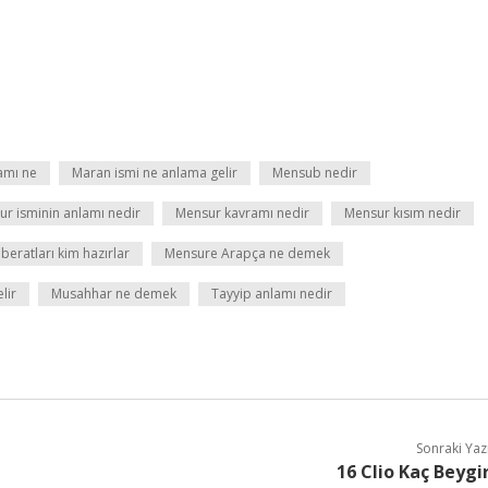
amı ne
Maran ismi ne anlama gelir
Mensub nedir
r isminin anlamı nedir
Mensur kavramı nedir
Mensur kısım nedir
beratları kim hazırlar
Mensure Arapça ne demek
lir
Musahhar ne demek
Tayyip anlamı nedir
Sonraki Yaz
16 Clio Kaç Beygi