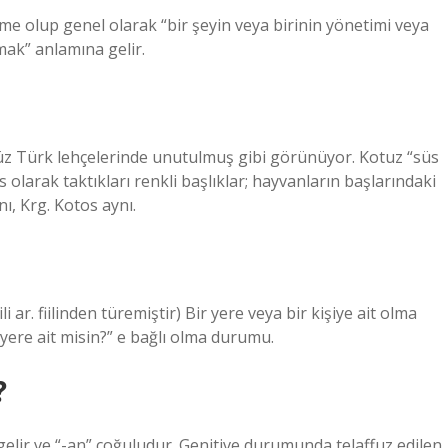
me olup genel olarak “bir şeyin veya birinin yönetimi veya
ak” anlamına gelir.
z Türk lehçelerinde unutulmuş gibi görünüyor. Kotuz “süs
s olarak taktıkları renkli başlıklar; hayvanların başlarındaki
ı, Krg. Kotos aynı.
yere ait misin?” e bağlı olma durumu.
?
gelir ve “-an” çoğuludur. Genitive durumunda telaffuz edilen