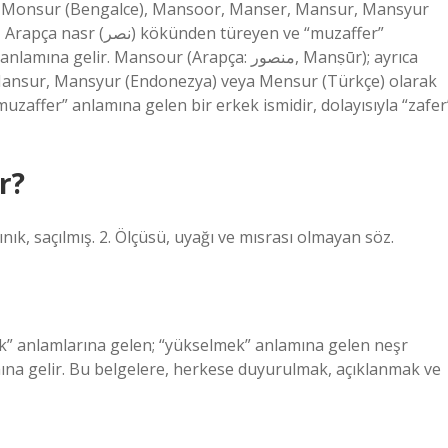
 türeyen ve “muzaffer”
lir. Mansour (Arapça: منصور, Manṣūr); ayrıca
ansur, Mansyur (Endonezya) veya Mensur (Türkçe) olarak
r?
ık, saçılmış. 2. Ölçüsü, uyağı ve mısrası olmayan söz.
k” anlamlarına gelen; “yükselmek” anlamına gelen neşr
ına gelir. Bu belgelere, herkese duyurulmak, açıklanmak ve