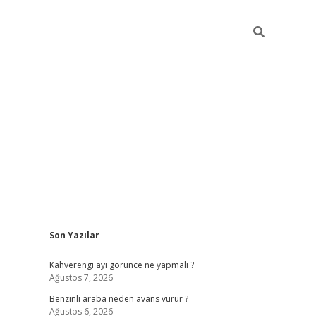
Sidebar
Son Yazılar
https://elexbett.net/
betex
Kahverengi ayı görünce ne yapmalı ?
Ağustos 7, 2026
Benzinli araba neden avans vurur ?
Ağustos 6, 2026