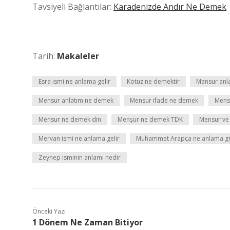
Tavsiyeli Bağlantılar:
Karadenizde Andır Ne Demek
Tarih:
Makaleler
Esra ismi ne anlama gelir
Kotuz ne demektir
Mansur anl
Mensur anlatım ne demek
Mensur ifade ne demek
Mensu
Mensur ne demek din
Menşur ne demek TDK
Mensur ve 
Mervan ismi ne anlama gelir
Muhammet Arapça ne anlama ge
Zeynep isminin anlamı nedir
Önceki Yazı
1 Dönem Ne Zaman Bitiyor