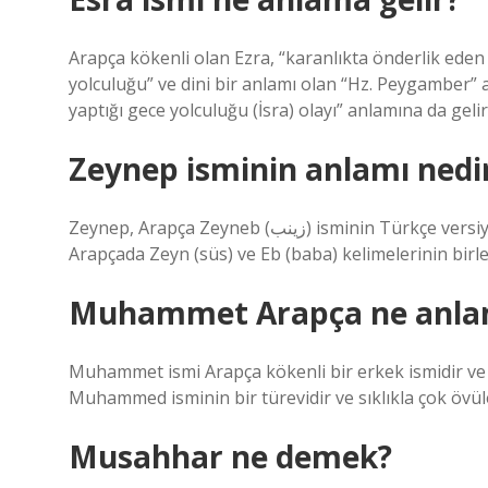
Arapça kökenli olan Ezra, “karanlıkta önderlik eden ve
yolculuğu” ve dini bir anlamı olan “Hz. Peygamber
yaptığı gece yolculuğu (İsra) olayı” anlamına da gelir
Zeynep isminin anlamı nedi
Zeynep, Arapça Zeyneb (زينب) isminin Türkçe versiyonudur. Türkçe anlamı “babanın süsü (süs)”dür. Zeynep;
Arapçada Zeyn (süs) ve Eb (baba) kelimelerinin birle
Muhammet Arapça ne anlam
Muhammet ismi Arapça kökenli bir erkek ismidir ve “
Muhammed isminin bir türevidir ve sıklıkla çok övüle
Musahhar ne demek?