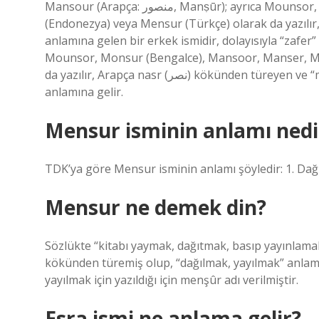
Mansour (Arapça: منصور, Manṣūr); ayrıca Mounsor, Monsur (Bengalce), Mansoor, Manser, Mansur, Mansyur
(Endonezya) veya Mensur (Türkçe) olarak da yazılır, Arapça nasr (نصر) kökünden
anlamına gelen bir erkek ismidir, dolayısıyla “zafer” anlamına ge
Mounsor, Monsur (Bengalce), Mansoor, Manser, M
da yazılır, Arapça nasr (نصر) kökünden türeyen ve “muzaffer” anlamına gelen bir erkek ismidir, dolayısıyla “zafer”
anlamına gelir.
Mensur isminin anlamı nedi
TDK’ya göre Mensur isminin anlamı şöyledir: 1. Dağın
Mensur ne demek din?
Sözlükte “kitabı yaymak, dağıtmak, basıp yayınlama
kökünden türemiş olup, “dağılmak, yayılmak” anlam
yayılmak için yazıldığı için menşûr adı verilmiştir.
Esra ismi ne anlama gelir?