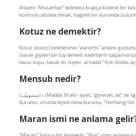
Anlamı: “Musahhar” kelimesi Arapça kökenli bir keli
kontrolü altında olmak, bağımlı bir durumda bulunm
Kotuz ne demektir?
Kotuz (kotoz) kelimesinin “aurochs” anlamı günümü
olarak giyilen bir tüy demeti; kadınların saçlarına sü
tavus kuşu, tavuk vb. tüyler, armalar” Kzk. Kodas ayn
Mensub nedir?
(ﻣﻨﺴﻮﺑﻴّﺖ) i. (Madde fiil eki -iyyet, “göreceli, ait” ile ilgili ar. fiilinden türemiştir) Bir yere veya bir kişiye ait olma
durumu, onunla ilişkili olma durumu, “Herhangi bir 
Maran ismi ne anlama gelir
“Maran:” Farsça bir kelimedir. “Mar” yılan anlamına 