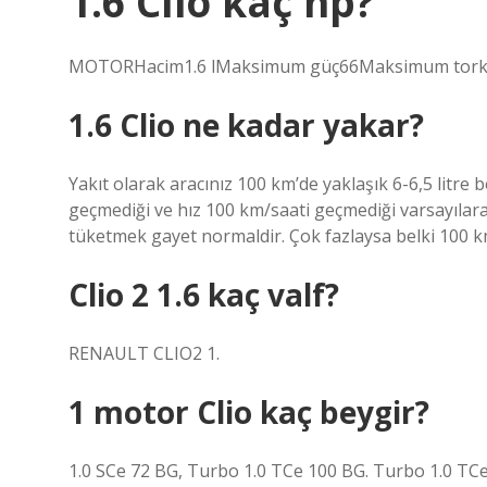
1.6 Clio kaç hp?
MOTORHacim1.6 lMaksimum güç66Maksimum tork13
1.6 Clio ne kadar yakar?
Yakıt olarak aracınız 100 km’de yaklaşık 6-6,5 litre b
geçmediği ve hız 100 km/saati geçmediği varsayılara
tüketmek gayet normaldir. Çok fazlaysa belki 100 km’d
Clio 2 1.6 kaç valf?
RENAULT CLIO2 1.
1 motor Clio kaç beygir?
1.0 SCe 72 BG, Turbo 1.0 TCe 100 BG. Turbo 1.0 TC