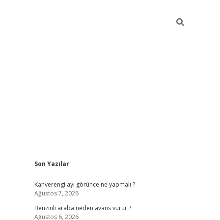
Sidebar
Son Yazılar
https://elexbett.net/
betex
Kahverengi ayı görünce ne yapmalı ?
Ağustos 7, 2026
Benzinli araba neden avans vurur ?
Ağustos 6, 2026