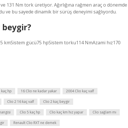
güç ve 131 Nm tork üretiyor. Ağırlığına rağmen araç o dönemde
ordu ve bu sayede dinamik bir sürüş deneyimi sağlıyordu.
 beygir?
735 kmSistem gücü75 hpSistem torku114 NmAzami hız170
o kaç hp
16 Clio ne kadar yakar
2004 Clio kaç valf
Clio 2 16 kaç valf
Clio 2 kaç beygir
hangisi
Clio 5 kaç hp
Clio kaç km hız yapar
Clio sağlam mı
gir
Renault Clio RXT ne demek