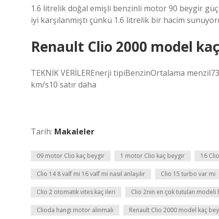
1.6 litrelik doğal emişli benzinli motor 90 beygir 
iyi karşılanmıştı çünkü 1.6 litrelik bir hacim sunuy
Renault Clio 2000 model kaç
TEKNİK VERİLEREnerji tipiBenzinOrtalama menzil
km/s10 satır daha
Tarih:
Makaleler
09 motor Clio kaç beygir
1 motor Clio kaç beygir
16 Cli
Clio 14 8 valf mi 16 valf mi nasıl anlaşılır
Clio 15 turbo var mı
Clio 2 otomatik vites kaç ileri
Clio 2nin en çok tutulan modeli 
Clioda hangi motor alınmalı
Renault Clio 2000 model kaç bey