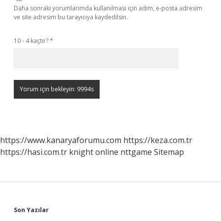
Daha sonraki yorumlarımda kullanılması için adım, e-posta adresim
ve site adresim bu tarayıcıya kaydedilsin.
10 - 4 kaçtır?
*
https://www.kanaryaforumu.com
https://keza.com.tr
https://hasi.com.tr
knight online
nttgame
Sitemap
Sidebar
Son Yazılar