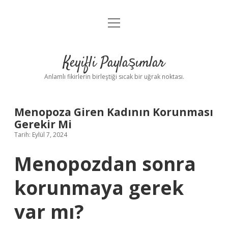
menüyü
Anasayfa
aç
Gizlilik Politikası
Keyifli Paylaşımlar
Yasal Uyarı
Anlamlı fikirlerin birleştiği sıcak bir uğrak noktası.
Hakkımızda
Menopoza Giren Kadının Korunması
Gerekir Mi
Tarih: Eylül 7, 2024
Menopozdan sonra
korunmaya gerek
var mı?