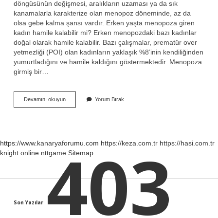
döngüsünün değişmesi, aralıkların uzaması ya da sık
kanamalarla karakterize olan menopoz döneminde, az da
olsa gebe kalma şansı vardır. Erken yaşta menopoza giren
kadın hamile kalabilir mi? Erken menopozdaki bazı kadınlar
doğal olarak hamile kalabilir. Bazı çalışmalar, prematür over
yetmezliği (POI) olan kadınların yaklaşık %8’inin kendiliğinden
yumurtladığını ve hamile kaldığını göstermektedir. Menopoza
girmiş bir…
Menopoza
Devamını okuyun
Yorum Bırak
Giren
Kadının
Korunması
Gerekir
Mi
403
https://www.kanaryaforumu.com
https://keza.com.tr
https://hasi.com.tr
knight online
nttgame
Sitemap
Sidebar
Son Yazılar