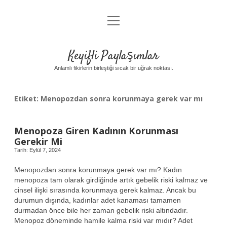
menüyü
Anasayfa
aç
Gizlilik Politikası
Keyifli Paylaşımlar
Yasal Uyarı
Anlamlı fikirlerin birleştiği sıcak bir uğrak noktası.
Hakkımızda
Etiket:
Menopozdan sonra korunmaya gerek var mı
Menopoza Giren Kadının Korunması
Gerekir Mi
Tarih: Eylül 7, 2024
Menopozdan sonra korunmaya gerek var mı? Kadın
menopoza tam olarak girdiğinde artık gebelik riski kalmaz ve
cinsel ilişki sırasında korunmaya gerek kalmaz. Ancak bu
durumun dışında, kadınlar adet kanaması tamamen
durmadan önce bile her zaman gebelik riski altındadır.
Menopoz döneminde hamile kalma riski var mıdır? Adet