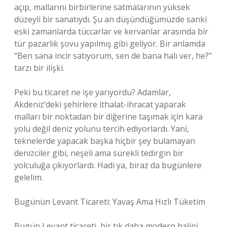
açıp, mallarını birbirlerine satmalarının yüksek
düzeyli bir sanatıydı. Şu an düşündüğümüzde sanki
eski zamanlarda tüccarlar ve kervanlar arasında bir
tür pazarlık şovu yapılmış gibi geliyor. Bir anlamda
“Ben sana incir satıyorum, sen de bana halı ver, he?”
tarzı bir ilişki.
Peki bu ticaret ne işe yarıyordu? Adamlar,
Akdeniz’deki şehirlere ithalat-ihracat yaparak
malları bir noktadan bir diğerine taşımak için kara
yolu değil deniz yolunu tercih ediyorlardı. Yani,
teknelerde yapacak başka hiçbir şey bulamayan
denizciler gibi, neşeli ama sürekli tedirgin bir
yolculuğa çıkıyorlardı. Hadi ya, biraz da bugünlere
gelelim.
Bugünün Levant Ticareti: Yavaş Ama Hızlı Tüketim
Bugün Levant ticareti, bir tık daha modern halini