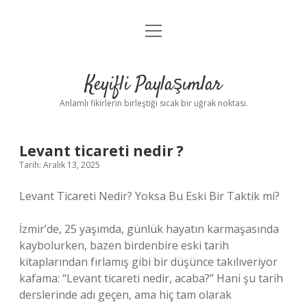
menüyü
Anasayfa
aç
Gizlilik Politikası
Keyifli Paylaşımlar
Yasal Uyarı
Anlamlı fikirlerin birleştiği sıcak bir uğrak noktası.
Hakkımızda
Levant ticareti nedir ?
Tarih: Aralık 13, 2025
Levant Ticareti Nedir? Yoksa Bu Eski Bir Taktik mi?
İzmir’de, 25 yaşımda, günlük hayatın karmaşasında
kaybolurken, bazen birdenbire eski tarih
kitaplarından fırlamış gibi bir düşünce takılıveriyor
kafama: “Levant ticareti nedir, acaba?” Hani şu tarih
derslerinde adı geçen, ama hiç tam olarak