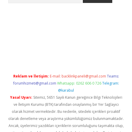
et/
betexper.xyz
Reklam ve İletişim:
E-mail:
backlinkpaneli@gmail.com
Teams:
forumhizmeti@gmail.com
Whatsapp: 0262 606 0 726
Telegram:
@karabul
Yasal Uyarı:
Sitemiz, 5651 Sayılı Kanun gereğince Bilgi Teknolojileri
ve İletişim Kurumu (BTK) tarafından onaylanmış bir Yer Sağlayıcı
olarak hizmet vermektedir. Bu nedenle, sitedeki içerikleri proaktif
olarak denetleme veya araştırma yükümlülüğümüz bulunmamaktadır.
Ancak, üyelerimiz yazdıkları içeriklerin sorumluluğunu taşımakta olup,