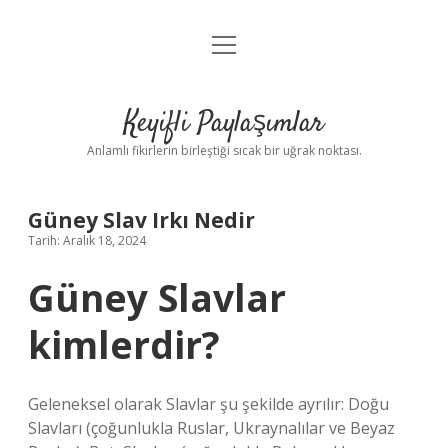
menüyü
Anasayfa
aç
Gizlilik Politikası
Keyifli Paylaşımlar
Yasal Uyarı
Anlamlı fikirlerin birleştiği sıcak bir uğrak noktası.
Hakkımızda
Güney Slav Irkı Nedir
Tarih: Aralık 18, 2024
Güney Slavlar
kimlerdir?
Geleneksel olarak Slavlar şu şekilde ayrılır: Doğu
Slavları (çoğunlukla Ruslar, Ukraynalılar ve Beyaz