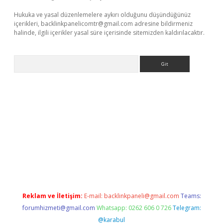
Hukuka ve yasal düzenlemelere aykırı olduğunu düşündüğünüz
içerikleri,
backlinkpanelicomtr@gmail.com
adresine bildirmeniz
halinde, ilgili içerikler yasal süre içerisinde sitemizden kaldırılacaktır.
Arama
net/
betexper.xyz
Reklam ve İletişim:
E-mail:
backlinkpaneli@gmail.com
Teams:
forumhizmeti@gmail.com
Whatsapp: 0262 606 0 726
Telegram:
@karabul