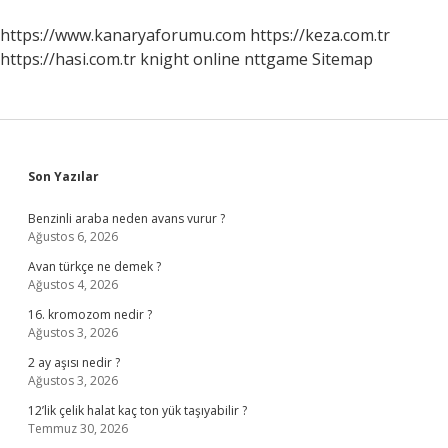
https://www.kanaryaforumu.com
https://keza.com.tr
https://hasi.com.tr
knight online
nttgame
Sitemap
Sidebar
Son Yazılar
Benzinli araba neden avans vurur ?
Ağustos 6, 2026
Avan türkçe ne demek ?
Ağustos 4, 2026
16. kromozom nedir ?
Ağustos 3, 2026
2 ay aşısı nedir ?
Ağustos 3, 2026
12’lik çelik halat kaç ton yük taşıyabilir ?
Temmuz 30, 2026