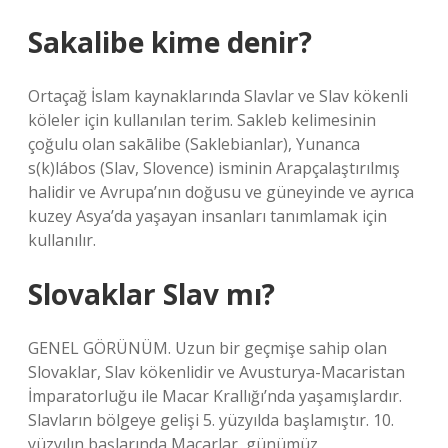
Sakalibe kime denir?
Ortaçağ İslam kaynaklarında Slavlar ve Slav kökenli
köleler için kullanılan terim. Sakleb kelimesinin
çoğulu olan sakālibe (Saklebianlar), Yunanca
s(k)lábos (Slav, Slovence) isminin Arapçalaştırılmış
halidir ve Avrupa’nın doğusu ve güneyinde ve ayrıca
kuzey Asya’da yaşayan insanları tanımlamak için
kullanılır.
Slovaklar Slav mı?
GENEL GÖRÜNÜM. Uzun bir geçmişe sahip olan
Slovaklar, Slav kökenlidir ve Avusturya-Macaristan
İmparatorluğu ile Macar Krallığı’nda yaşamışlardır.
Slavların bölgeye gelişi 5. yüzyılda başlamıştır. 10.
yüzyılın başlarında Macarlar, günümüz