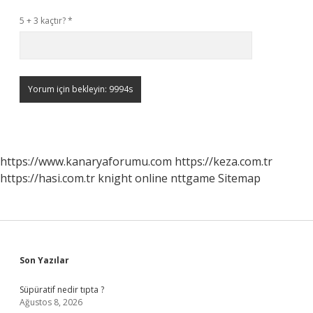
5 + 3 kaçtır?
*
https://www.kanaryaforumu.com
https://keza.com.tr
https://hasi.com.tr
knight online
nttgame
Sitemap
Sidebar
Son Yazılar
Süpüratif nedir tıpta ?
Ağustos 8, 2026