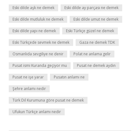
Eski dilde aşk ne demek
Eski dilde ay parçası ne demek
Eski dilde mutluluk ne demek
Eski dilde umut ne demek
Eski dilde yapı ne demek
Eski Türkçe güzel ne demek
Eski Türkçede sevmek ne demek
Gaza ne demek TDK
Osmanlıda sevgiliye ne denir
Polat ne anlama gelir
Pusat ismi Kuranda geçiyor mu
Pusat ne demek aydın
Pusat ne işe yarar
Pusatın anlamı ne
Şehre anlamı nedir
Türk Dil Kurumuna göre pusat ne demek
Ufukun Türkçe anlamı nedir