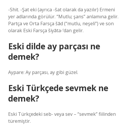
-Shit. -Şat eki (ayrıca -šat olarak da yazılır) Ermeni
yer adlarında görülür. “Mutlu; şans” anlamına gelir.
Partça ve Orta Farsça šād (“mutlu, neşeli”) ve son
olarak Eski Farsça šiyāta-‘dan gelir.
Eski dilde ay parçası ne
demek?
Aypare: Ay parçası, ay gibi güzel.
Eski Türkçede sevmek ne
demek?
Eski Türkçedeki seb- veya sev – “sevmek” fiilinden
türemiştir.