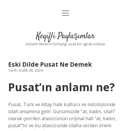
menüyü
Anasayfa
aç
Gizlilik Politikası
Keyifli Paylaşımlar
Yasal Uyarı
Anlamlı fikirlerin birleştiği sıcak bir uğrak noktası.
Hakkımızda
Eski Dilde Pusat Ne Demek
Tarih: Aralık 28, 2024
Pusat’ın anlamı ne?
Pusat, Türk ve Altay halk kültürü ve mitolojisinde
silah anlamına gelir. Günümüzde “at, kadın, silah”
olarak çevrilen atasözünün orijinal hali “at, kadın,
pusat”tır ve bu atasözünde silaha verilen önem