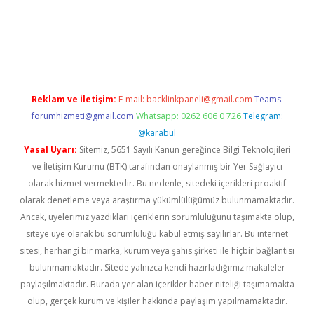
/
betexper.xyz
Reklam ve İletişim:
E-mail:
backlinkpaneli@gmail.com
Teams:
forumhizmeti@gmail.com
Whatsapp: 0262 606 0 726
Telegram:
@karabul
Yasal Uyarı:
Sitemiz, 5651 Sayılı Kanun gereğince Bilgi Teknolojileri
ve İletişim Kurumu (BTK) tarafından onaylanmış bir Yer Sağlayıcı
olarak hizmet vermektedir. Bu nedenle, sitedeki içerikleri proaktif
olarak denetleme veya araştırma yükümlülüğümüz bulunmamaktadır.
Ancak, üyelerimiz yazdıkları içeriklerin sorumluluğunu taşımakta olup,
siteye üye olarak bu sorumluluğu kabul etmiş sayılırlar. Bu internet
sitesi, herhangi bir marka, kurum veya şahıs şirketi ile hiçbir bağlantısı
bulunmamaktadır. Sitede yalnızca kendi hazırladığımız makaleler
paylaşılmaktadır. Burada yer alan içerikler haber niteliği taşımamakta
olup, gerçek kurum ve kişiler hakkında paylaşım yapılmamaktadır.