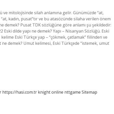
ü ve mitolojisinde silah anlamına gelir. Günümüzde “at,
i “at, kadın, pusat”tır ve bu atasözünde silaha verilen önem
ne demek? Pusat TDK sözlüğüne göre anlamı şu şekildedir:
2022 Eski dilde yapı ne demek? Yapı – Nisanyan Sözlüğü. Eski
 kelime Eski Türkçe yap – “çökmek, çatlamak” fiilinden ve
mut ne demek? Umut kelimesi, Eski Türkçede “istemek, umut
r
https://hasi.com.tr
knight online
nttgame
Sitemap