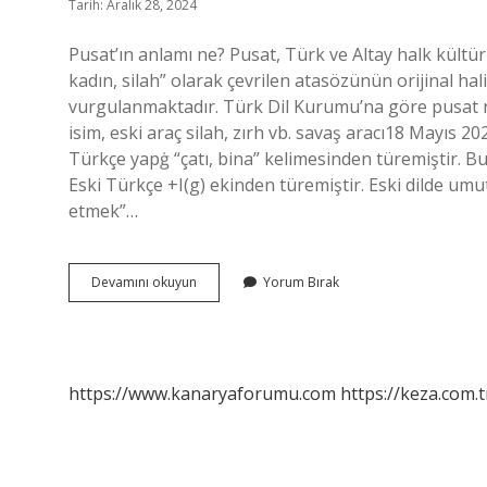
Tarih: Aralık 28, 2024
Pusat’ın anlamı ne? Pusat, Türk ve Altay halk kültür
kadın, silah” olarak çevrilen atasözünün orijinal hal
vurgulanmaktadır. Türk Dil Kurumu’na göre pusat 
isim, eski araç silah, zırh vb. savaş aracı18 Mayıs 
Türkçe yapġ “çatı, bina” kelimesinden türemiştir. Bu
Eski Türkçe +I(g) ekinden türemiştir. Eski dilde u
etmek”…
Eski
Devamını okuyun
Yorum Bırak
Dilde
Pusat
Ne
Demek
https://www.kanaryaforumu.com
https://keza.com.t