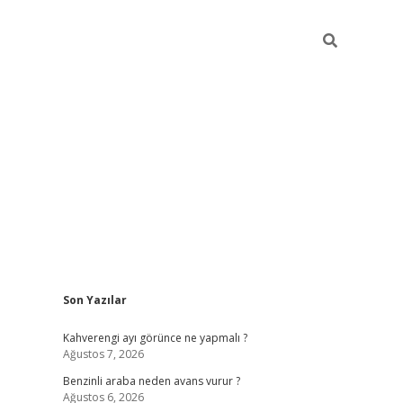
Sidebar
Son Yazılar
https://elexbett.ne
Kahverengi ayı görünce ne yapmalı ?
Ağustos 7, 2026
Benzinli araba neden avans vurur ?
Ağustos 6, 2026