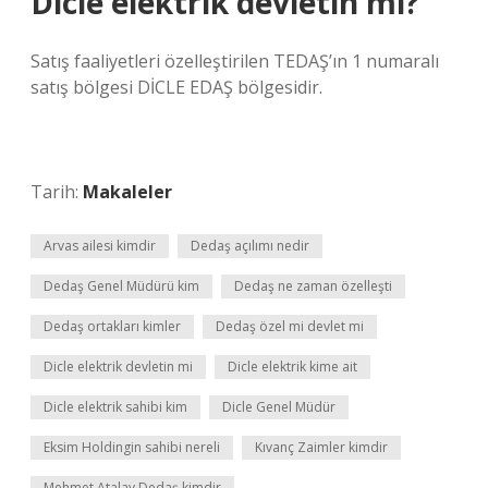
Dicle elektrik devletin mi?
Satış faaliyetleri özelleştirilen TEDAŞ’ın 1 numaralı
satış bölgesi DİCLE EDAŞ bölgesidir.
Tarih:
Makaleler
Arvas ailesi kimdir
Dedaş açılımı nedir
Dedaş Genel Müdürü kim
Dedaş ne zaman özelleşti
Dedaş ortakları kimler
Dedaş özel mi devlet mi
Dicle elektrik devletin mi
Dicle elektrik kime ait
Dicle elektrik sahibi kim
Dicle Genel Müdür
Eksim Holdingin sahibi nereli
Kıvanç Zaimler kimdir
Mehmet Atalay Dedaş kimdir