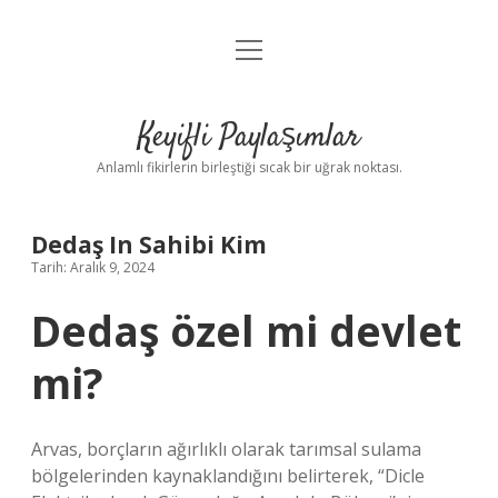
menüyü
Anasayfa
aç
Gizlilik Politikası
Keyifli Paylaşımlar
Yasal Uyarı
Anlamlı fikirlerin birleştiği sıcak bir uğrak noktası.
Hakkımızda
Dedaş In Sahibi Kim
Tarih: Aralık 9, 2024
Dedaş özel mi devlet
mi?
Arvas, borçların ağırlıklı olarak tarımsal sulama
bölgelerinden kaynaklandığını belirterek, “Dicle