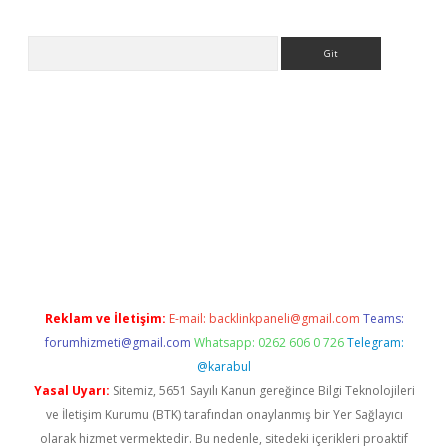
Arama
betexper.xyz
Reklam ve İletişim:
E-mail:
backlinkpaneli@gmail.com
Teams:
forumhizmeti@gmail.com
Whatsapp: 0262 606 0 726
Telegram:
@karabul
Yasal Uyarı:
Sitemiz, 5651 Sayılı Kanun gereğince Bilgi Teknolojileri
ve İletişim Kurumu (BTK) tarafından onaylanmış bir Yer Sağlayıcı
olarak hizmet vermektedir. Bu nedenle, sitedeki içerikleri proaktif