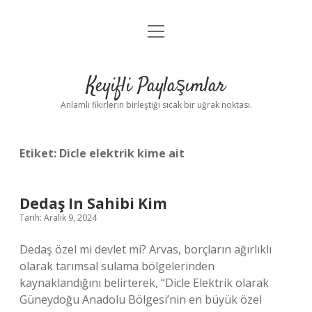
menüyü
Anasayfa
aç
Gizlilik Politikası
Keyifli Paylaşımlar
Yasal Uyarı
Anlamlı fikirlerin birleştiği sıcak bir uğrak noktası.
Hakkımızda
Etiket:
Dicle elektrik kime ait
Dedaş In Sahibi Kim
Tarih: Aralık 9, 2024
Dedaş özel mi devlet mi? Arvas, borçların ağırlıklı
olarak tarımsal sulama bölgelerinden
kaynaklandığını belirterek, “Dicle Elektrik olarak
Güneydoğu Anadolu Bölgesi’nin en büyük özel