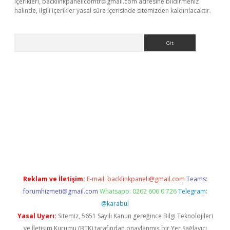
içerikleri,
backlinkpanelicomtr@gmail.com
adresine bildirmeniz
halinde, ilgili içerikler yasal süre içerisinde sitemizden kaldırılacaktır.
Arama
lexbett.net/
betexper.xyz
Reklam ve İletişim:
E-mail:
backlinkpaneli@gmail.com
Teams:
forumhizmeti@gmail.com
Whatsapp: 0262 606 0 726
Telegram:
@karabul
Yasal Uyarı:
Sitemiz, 5651 Sayılı Kanun gereğince Bilgi Teknolojileri
ve İletişim Kurumu (BTK) tarafından onaylanmış bir Yer Sağlayıcı