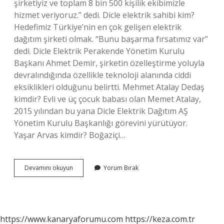
şirketiyiz ve toplam 8 bin 500 kişilik ekibimizle
hizmet veriyoruz.” dedi. Dicle elektrik sahibi kim?
Hedefimiz Türkiye’nin en çok gelişen elektrik
dağıtım şirketi olmak. “Bunu başarma fırsatımız var”
dedi. Dicle Elektrik Perakende Yönetim Kurulu
Başkanı Ahmet Demir, şirketin özelleştirme yoluyla
devralındığında özellikle teknoloji alanında ciddi
eksiklikleri olduğunu belirtti. Mehmet Atalay Dedaş
kimdir? Evli ve üç çocuk babası olan Memet Atalay,
2015 yılından bu yana Dicle Elektrik Dağıtım AŞ
Yönetim Kurulu Başkanlığı görevini yürütüyor.
Yaşar Arvas kimdir? Boğaziçi…
Dedaş
Devamını okuyun
Yorum Bırak
In
Sahibi
Kim
https://www.kanaryaforumu.com
https://keza.com.tr