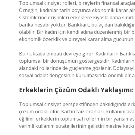
Toplumsal cinsiyet rolleri, bireylerin finansal araçlar
Örneğin, kadınlar tarih boyunca ekonomik karar al
sistemlerine erişimleri erkeklere kıyasla daha sınır
banka hesabı yoktur. Bankkart, bu açıdan bakıldığın
olabilir. Bir kadın için kendi adına düzenlenmiş bir
ekonomik özerklik ve bireysel karar alma gücünün 
Bu noktada empati devreye girer. Kadınların Bankkar
toplumsal bir dönüşümün göstergesidir. Kadınların fi
alandaki rollerinde de güçlenme gözlenir. Dolayısıy
sosyal adalet dengesinin kurulmasında önemli bir ara
Erkeklerin Çözüm Odaklı Yaklaşımı:
Toplumsal cinsiyet perspektifinden bakıldığında erk
çözüm odaklı olur. Kartın faiz oranları, kullanım ava
eğilimi, erkeklerin toplumsal rollerinin bir yansıma
verimli kullanım stratejilerinin geliştirilmesine katkı