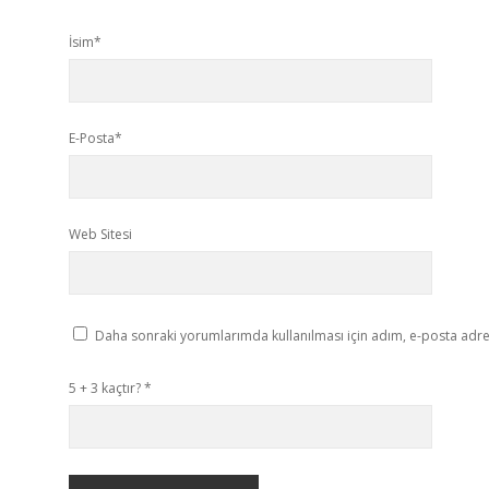
İsim*
E-Posta*
Web Sitesi
Daha sonraki yorumlarımda kullanılması için adım, e-posta adres
5 + 3 kaçtır?
*