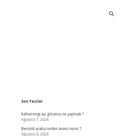
Sidebar
Son Yazılar
https://elexbett.net/
be
Kahverengi ayı görünce ne yapmalı ?
Ağustos 7, 2026
Benzinli araba neden avans vurur ?
Ağustos 6, 2026