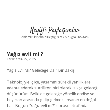
menüyü
Anasayfa
aç
Gizlilik Politikası
Keyifli Paylaşımlar
Yasal Uyarı
Anlamlı fikirlerin birleştiği sıcak bir uğrak noktası.
Hakkımızda
Yağız evli mi ?
Tarih: Aralık 27, 2025
Yağız Evli Mi? Geleceğe Dair Bir Bakış
Teknolojiyle iç içe, yaşamını sürekli yeniliklere
adapte ederek sürdüren biri olarak, sıkça geleceği
düşünürüm. Belki de geleceğe yönelik endişe ve
heyecan arasında gidip gelmek, insanın en doğal
hali. Bugün “Yağız evli mi?” sorusu etrafında