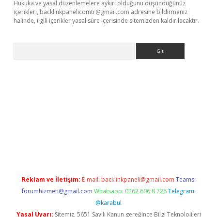
Hukuka ve yasal düzenlemelere aykırı olduğunu düşündüğünüz
içerikleri,
backlinkpanelicomtr@gmail.com
adresine bildirmeniz
halinde, ilgili içerikler yasal süre içerisinde sitemizden kaldırılacaktır.
Arama
et/
betexper.xyz
Reklam ve İletişim:
E-mail:
backlinkpaneli@gmail.com
Teams:
forumhizmeti@gmail.com
Whatsapp: 0262 606 0 726
Telegram:
@karabul
Yasal Uyarı:
Sitemiz, 5651 Sayılı Kanun gereğince Bilgi Teknolojileri