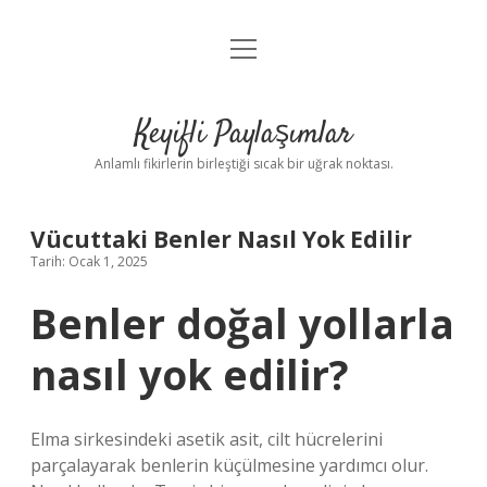
menüyü
Anasayfa
aç
Gizlilik Politikası
Keyifli Paylaşımlar
Yasal Uyarı
Anlamlı fikirlerin birleştiği sıcak bir uğrak noktası.
Hakkımızda
Vücuttaki Benler Nasıl Yok Edilir
Tarih: Ocak 1, 2025
Benler doğal yollarla
nasıl yok edilir?
Elma sirkesindeki asetik asit, cilt hücrelerini
parçalayarak benlerin küçülmesine yardımcı olur.