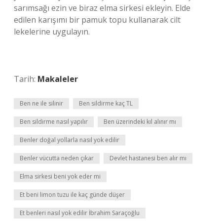
sarımsağı ezin ve biraz elma sirkesi ekleyin. Elde
edilen karışımı bir pamuk topu kullanarak cilt
lekelerine uygulayın.
Tarih:
Makaleler
Ben ne ile silinir
Ben sildirme kaç TL
Ben sildirme nasıl yapılır
Ben üzerindeki kıl alınır mı
Benler doğal yollarla nasıl yok edilir
Benler vücutta neden çıkar
Devlet hastanesi ben alır mı
Elma sirkesi beni yok eder mi
Et beni limon tuzu ile kaç günde düşer
Et benleri nasıl yok edilir İbrahim Saraçoğlu