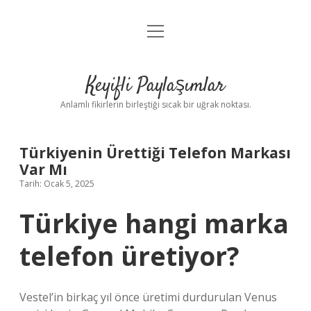
menüyü
Anasayfa
aç
Gizlilik Politikası
Keyifli Paylaşımlar
Yasal Uyarı
Anlamlı fikirlerin birleştiği sıcak bir uğrak noktası.
Hakkımızda
Türkiyenin Ürettiği Telefon Markası
Var Mı
Tarih: Ocak 5, 2025
Türkiye hangi marka
telefon üretiyor?
Vestel’in birkaç yıl önce üretimi durdurulan Venus