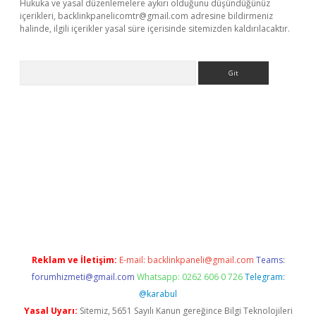
Hukuka ve yasal düzenlemelere aykırı olduğunu düşündüğünüz
içerikleri,
backlinkpanelicomtr@gmail.com
adresine bildirmeniz
halinde, ilgili içerikler yasal süre içerisinde sitemizden kaldırılacaktır.
Arama
/
betexper.xyz
Reklam ve İletişim:
E-mail:
backlinkpaneli@gmail.com
Teams:
forumhizmeti@gmail.com
Whatsapp: 0262 606 0 726
Telegram:
@karabul
Yasal Uyarı:
Sitemiz, 5651 Sayılı Kanun gereğince Bilgi Teknolojileri