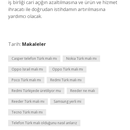
iş birliği cari açığın azaltılmasına ve ürün ve hizmet
ihracatı ile doğrudan istihdamın artırılmasına
yardımcı olacak.
Tarih:
Makaleler
Casper telefon Türk malı mı
Nokia Türk malı mı
Oppo İsrail malı mı
Oppo Türk malı mı
Poco Türk malı mı
Redmi Türk malı mı
Redmi Türkiyede üretiliyor mu
Reeder ne malı
Reeder Türk malı mı
Samsung yerli mi
Tecno Türk malı mı
Telefon Türk malı olduğunu nasıl anlarız