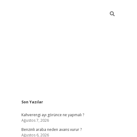
Sidebar
Son Yazılar
https://elexbett.net/
bete
Kahverengi ayı görünce ne yapmalı ?
Ağustos 7, 2026
Benzinli araba neden avans vurur ?
Ağustos 6, 2026