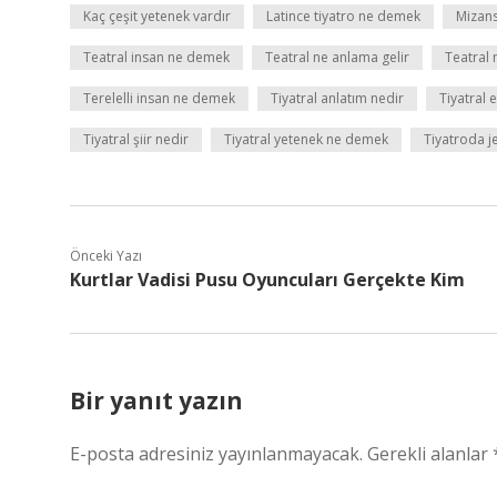
Kaç çeşit yetenek vardır
Latince tiyatro ne demek
Mizan
Teatral insan ne demek
Teatral ne anlama gelir
Teatral 
Terelelli insan ne demek
Tiyatral anlatım nedir
Tiyatral 
Tiyatral şiir nedir
Tiyatral yetenek ne demek
Tiyatroda j
Önceki Yazı
Kurtlar Vadisi Pusu Oyuncuları Gerçekte Kim
Bir yanıt yazın
E-posta adresiniz yayınlanmayacak.
Gerekli alanlar