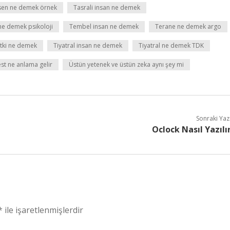
sen ne demek örnek
Tasrali insan ne demek
ne demek psikoloji
Tembel insan ne demek
Terane ne demek argo
etki ne demek
Tiyatral insan ne demek
Tiyatral ne demek TDK
est ne anlama gelir
Üstün yetenek ve üstün zeka aynı şey mi
Sonraki Yaz
Oclock Nasıl Yazılı
*
ile işaretlenmişlerdir