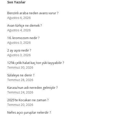
Sidebar
Son Yazılar
Benzinli araba neden avans vurur ?
Ağustos 6, 2026
Avan türkçe ne demek ?
Ağustos 4, 2026
16. kromozom nedir ?
Ağustos 3, 2026
2 ay aşısı nedir ?
Ağustos 3, 2026
12’lik çelik halat kaç ton yük taşıyabilir ?
Temmuz 30, 2026
Sülaleye ne denir ?
Temmuz 28, 2026
Karasu’nun adı nereden gelmiştir ?
Temmuz 24, 2026
2025’te Kocakarı ne zaman ?
Temmuz 20, 2026
Nefes açıcı şuruplar nelerdir ?