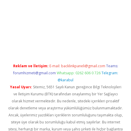
etexper.xyz
Reklam ve İletişim:
E-mail:
backlinkpaneli@gmail.com
Teams:
forumhizmeti@gmail.com
Whatsapp: 0262 606 0 726
Telegram:
@karabul
Yasal Uyarı:
Sitemiz, 5651 Sayılı Kanun gereğince Bilgi Teknolojileri
ve İletişim Kurumu (BTK) tarafından onaylanmış bir Yer Sağlayıcı
olarak hizmet vermektedir. Bu nedenle, sitedeki içerikleri proaktif
olarak denetleme veya araştırma yükümlülüğümüz bulunmamaktadır.
Ancak, üyelerimiz yazdıkları içeriklerin sorumluluğunu taşımakta olup,
siteye üye olarak bu sorumluluğu kabul etmiş sayılırlar. Bu internet
sitesi, herhangi bir marka, kurum veya şahıs şirketi ile hiçbir bağlantısı