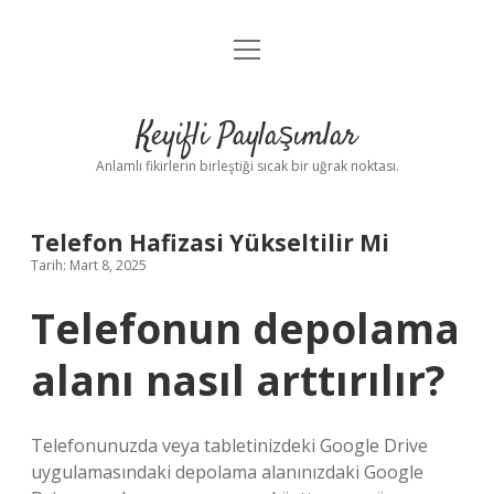
menüyü
Anasayfa
aç
Gizlilik Politikası
Keyifli Paylaşımlar
Yasal Uyarı
Anlamlı fikirlerin birleştiği sıcak bir uğrak noktası.
Hakkımızda
Telefon Hafizasi Yükseltilir Mi
Tarih: Mart 8, 2025
Telefonun depolama
alanı nasıl arttırılır?
Telefonunuzda veya tabletinizdeki Google Drive
uygulamasındaki depolama alanınızdaki Google