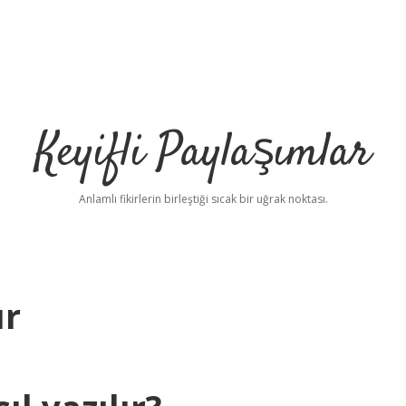
Keyifli Paylaşımlar
Anlamlı fikirlerin birleştiği sıcak bir uğrak noktası.
ır