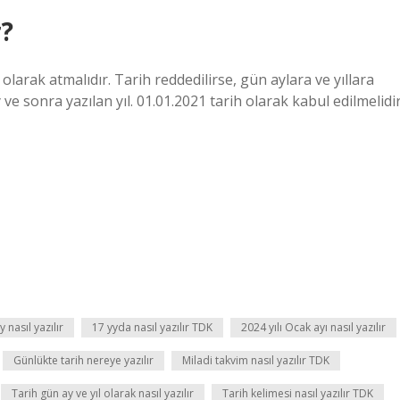
r?
olarak atmalıdır. Tarih reddedilirse, gün aylara ve yıllara
ve sonra yazılan yıl. 01.01.2021 tarih olarak kabul edilmelidir
y nasıl yazılır
17 yyda nasıl yazılır TDK
2024 yılı Ocak ayı nasıl yazılır
Günlükte tarih nereye yazılır
Miladi takvim nasıl yazılır TDK
Tarih gün ay ve yıl olarak nasıl yazılır
Tarih kelimesi nasıl yazılır TDK