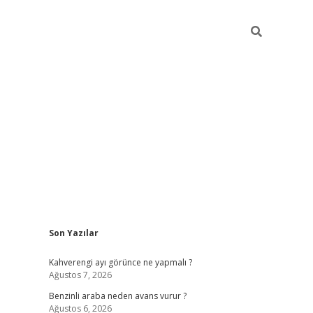
Sidebar
Son Yazılar
https://elexbett.net/
bet
Kahverengi ayı görünce ne yapmalı ?
Ağustos 7, 2026
Benzinli araba neden avans vurur ?
Ağustos 6, 2026