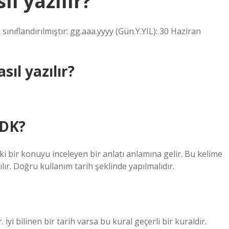
ıl yazılır?
ınıflandırılmıştır: gg.aaa.yyyy (Gün.Y.YIL): 30 Haziran
sıl yazılır?
TDK?
i bir konuyu inceleyen bir anlatı anlamına gelir. Bu kelime
lır. Doğru kullanım tarih şeklinde yapılmalıdır.
 İyi bilinen bir tarih varsa bu kural geçerli bir kuraldır.