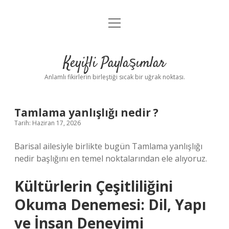
menüyü
Anasayfa
aç
Gizlilik Politikası
Keyifli Paylaşımlar
Yasal Uyarı
Anlamlı fikirlerin birleştiği sıcak bir uğrak noktası.
Hakkımızda
Tamlama yanlışlığı nedir ?
Tarih: Haziran 17, 2026
Barisal ailesiyle birlikte bugün Tamlama yanlışlığı
nedir başlığını en temel noktalarından ele alıyoruz.
Kültürlerin Çeşitliliğini
Okuma Denemesi: Dil, Yapı
ve İnsan Deneyimi