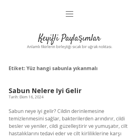
menüyü
Anasayfa
aç
Gizlilik Politikası
Keyifli Paylaşımlar
Yasal Uyarı
Anlamlı fikirlerin birleştiği sıcak bir uğrak noktası.
Hakkımızda
Etiket:
Yüz hangi sabunla yıkanmalı
Sabun Nelere Iyi Gelir
Tarih: Ekim 16, 2024
Sabun neye iyi gelir? Cildin derinlemesine
temizlenmesini sağlar, bakterilerden arındırır, cildi
besler ve yeniler, cildi güzelleştirir ve yumuşatır, cilt
hastalıklarını tedavi eder ve cilt kirliliklerine karşı