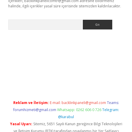
içerikleri,
backlinkpanelicomtr@gmail.com
adresine bildirmeniz
halinde, ilgili içerikler yasal süre içerisinde sitemizden kaldırılacaktır.
Arama
xbett.net/
betexper.xyz
Reklam ve İletişim:
E-mail:
backlinkpaneli@gmail.com
Teams:
forumhizmeti@gmail.com
Whatsapp: 0262 606 0 726
Telegram:
@karabul
Yasal Uyarı:
Sitemiz, 5651 Sayılı Kanun gereğince Bilgi Teknolojileri
ve İletişim Kurumu (BTK) tarafından onaylanmış bir Yer Sağlayıcı