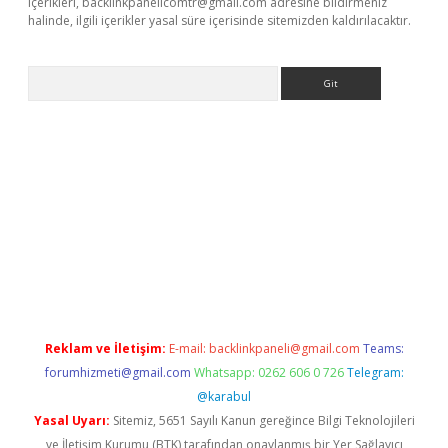
içerikleri,
backlinkpanelicomtr@gmail.com
adresine bildirmeniz
halinde, ilgili içerikler yasal süre içerisinde sitemizden kaldırılacaktır.
Arama
xbett.net/
betexper.xyz
Reklam ve İletişim:
E-mail:
backlinkpaneli@gmail.com
Teams:
forumhizmeti@gmail.com
Whatsapp: 0262 606 0 726
Telegram:
@karabul
Yasal Uyarı:
Sitemiz, 5651 Sayılı Kanun gereğince Bilgi Teknolojileri
ve İletişim Kurumu (BTK) tarafından onaylanmış bir Yer Sağlayıcı