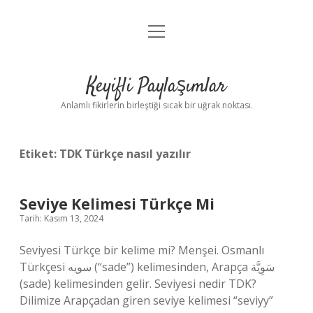
menüyü
Anasayfa
aç
Gizlilik Politikası
Keyifli Paylaşımlar
Yasal Uyarı
Anlamlı fikirlerin birleştiği sıcak bir uğrak noktası.
Hakkımızda
Etiket:
TDK Türkçe nasıl yazılır
Seviye Kelimesi Türkçe Mi
Tarih: Kasım 13, 2024
Seviyesi Türkçe bir kelime mi? Menşei. Osmanlı
Türkçesi سویه‎ (“sade”) kelimesinden, Arapça سَوِيَّة‎
(sade) kelimesinden gelir. Seviyesi nedir TDK?
Dilimize Arapçadan giren seviye kelimesi “seviyy”