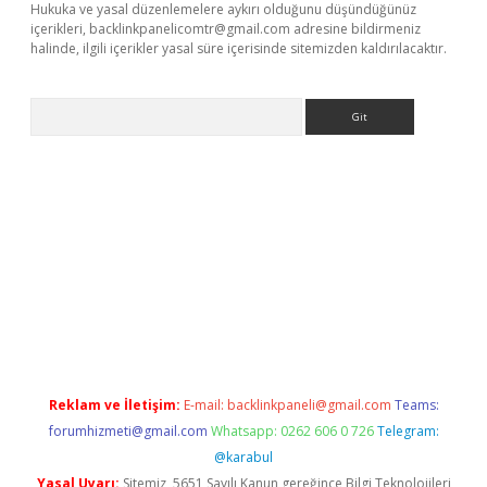
Hukuka ve yasal düzenlemelere aykırı olduğunu düşündüğünüz
içerikleri,
backlinkpanelicomtr@gmail.com
adresine bildirmeniz
halinde, ilgili içerikler yasal süre içerisinde sitemizden kaldırılacaktır.
Arama
exbett.net/
betexper.xyz
Reklam ve İletişim:
E-mail:
backlinkpaneli@gmail.com
Teams:
forumhizmeti@gmail.com
Whatsapp: 0262 606 0 726
Telegram:
@karabul
Yasal Uyarı:
Sitemiz, 5651 Sayılı Kanun gereğince Bilgi Teknolojileri