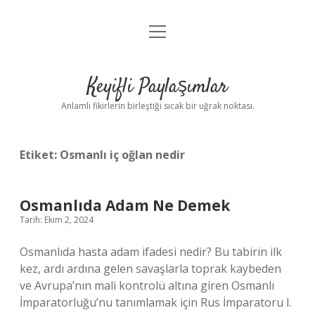
menüyü
Anasayfa
aç
Gizlilik Politikası
Keyifli Paylaşımlar
Yasal Uyarı
Anlamlı fikirlerin birleştiği sıcak bir uğrak noktası.
Hakkımızda
Etiket:
Osmanlı iç oğlan nedir
Osmanlıda Adam Ne Demek
Tarih: Ekim 2, 2024
Osmanlıda hasta adam ifadesi nedir? Bu tabirin ilk
kez, ardı ardına gelen savaşlarla toprak kaybeden
ve Avrupa’nın mali kontrolü altına giren Osmanlı
İmparatorluğu’nu tanımlamak için Rus İmparatoru I.