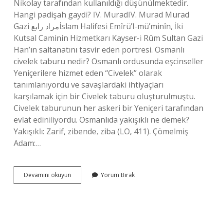
Nikolay tarafından kullanıldığı düşünülmektedir.
Hangi padişah gaydi? IV. MuradIV. Murad Murad
Gazi مراد رابعİslam Halifesi Emîrü’l-mü’minîn, İki
Kutsal Caminin Hizmetkarı Kayser-i Rûm Sultan Gazi
Han’ın saltanatını tasvir eden portresi. Osmanlı
civelek taburu nedir? Osmanlı ordusunda eşcinseller
Yeniçerilere hizmet eden “Civelek” olarak
tanımlanıyordu ve savaşlardaki ihtiyaçları
karşılamak için bir Civelek taburu oluşturulmuştu.
Civelek taburunun her askeri bir Yeniçeri tarafından
evlat ediniliyordu. Osmanlıda yakışıklı ne demek?
Yakışıklı: Zarif, zibende, ziba (LO, 411). Çömelmiş
Adam:…
Osmanlıda
Devamını okuyun
Yorum Bırak
Adam
Ne
Demek