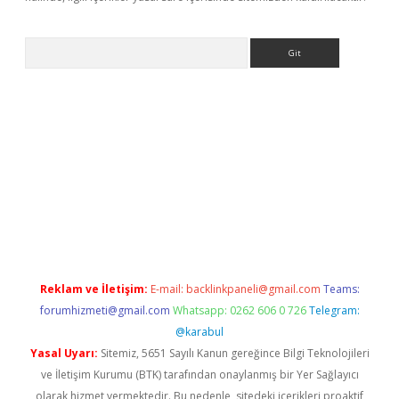
Arama
exbett.net/
betexper.xyz
Reklam ve İletişim:
E-mail:
backlinkpaneli@gmail.com
Teams:
forumhizmeti@gmail.com
Whatsapp: 0262 606 0 726
Telegram:
@karabul
Yasal Uyarı:
Sitemiz, 5651 Sayılı Kanun gereğince Bilgi Teknolojileri
ve İletişim Kurumu (BTK) tarafından onaylanmış bir Yer Sağlayıcı
olarak hizmet vermektedir. Bu nedenle, sitedeki içerikleri proaktif