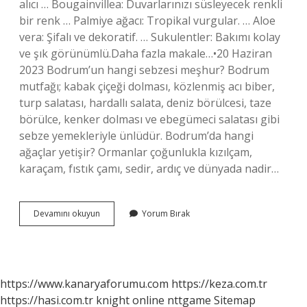
alıcı … Bougainvillea: Duvarlarınızı süsleyecek renkli
bir renk … Palmiye ağacı: Tropikal vurgular. … Aloe
vera: Şifalı ve dekoratif. … Sukulentler: Bakımı kolay
ve şık görünümlü.Daha fazla makale…•20 Haziran
2023 Bodrum’un hangi sebzesi meşhur? Bodrum
mutfağı; kabak çiçeği dolması, közlenmiş acı biber,
turp salatası, hardallı salata, deniz börülcesi, taze
börülce, kenker dolması ve ebegümeci salatası gibi
sebze yemekleriyle ünlüdür. Bodrum’da hangi
ağaçlar yetişir? Ormanlar çoğunlukla kızılçam,
karaçam, fıstık çamı, sedir, ardıç ve dünyada nadir…
Bodrumda
Devamını okuyun
Yorum Bırak
Neler
Yetişir
https://www.kanaryaforumu.com
https://keza.com.tr
https://hasi.com.tr
knight online
nttgame
Sitemap