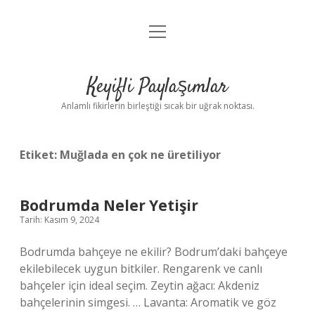
menüyü
Anasayfa
aç
Gizlilik Politikası
Keyifli Paylaşımlar
Yasal Uyarı
Anlamlı fikirlerin birleştiği sıcak bir uğrak noktası.
Hakkımızda
Etiket:
Muğlada en çok ne üretiliyor
Bodrumda Neler Yetişir
Tarih: Kasım 9, 2024
Bodrumda bahçeye ne ekilir? Bodrum’daki bahçeye
ekilebilecek uygun bitkiler. Rengarenk ve canlı
bahçeler için ideal seçim. Zeytin ağacı: Akdeniz
bahçelerinin simgesi. … Lavanta: Aromatik ve göz