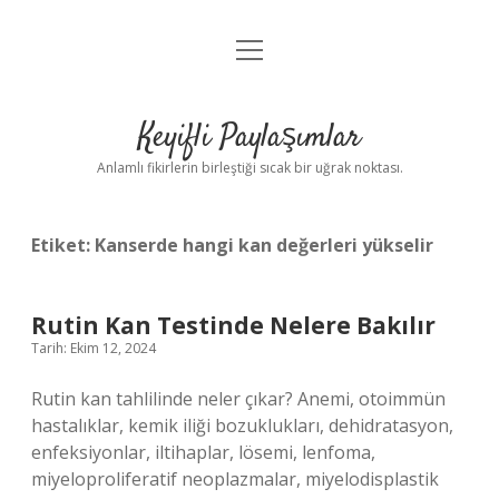
menüyü
Anasayfa
aç
Gizlilik Politikası
Keyifli Paylaşımlar
Yasal Uyarı
Anlamlı fikirlerin birleştiği sıcak bir uğrak noktası.
Hakkımızda
Etiket:
Kanserde hangi kan değerleri yükselir
Rutin Kan Testinde Nelere Bakılır
Tarih: Ekim 12, 2024
Rutin kan tahlilinde neler çıkar? Anemi, otoimmün
hastalıklar, kemik iliği bozuklukları, dehidratasyon,
enfeksiyonlar, iltihaplar, lösemi, lenfoma,
miyeloproliferatif neoplazmalar, miyelodisplastik