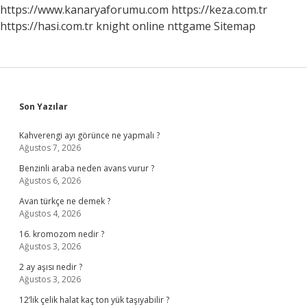
https://www.kanaryaforumu.com
https://keza.com.tr
https://hasi.com.tr
knight online
nttgame
Sitemap
Sidebar
Son Yazılar
Kahverengi ayı görünce ne yapmalı ?
Ağustos 7, 2026
Benzinli araba neden avans vurur ?
Ağustos 6, 2026
Avan türkçe ne demek ?
Ağustos 4, 2026
16. kromozom nedir ?
Ağustos 3, 2026
2 ay aşısı nedir ?
Ağustos 3, 2026
12’lik çelik halat kaç ton yük taşıyabilir ?