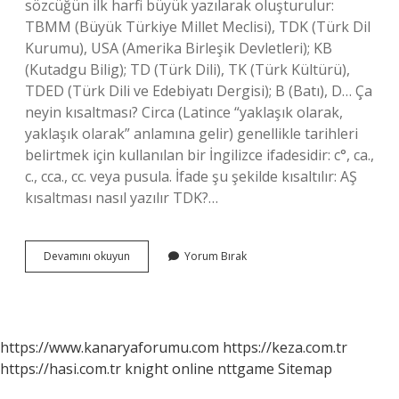
sözcüğün ilk harfi büyük yazılarak oluşturulur:
TBMM (Büyük Türkiye Millet Meclisi), TDK (Türk Dil
Kurumu), USA (Amerika Birleşik Devletleri); KB
(Kutadgu Bilig); TD (Türk Dili), TK (Türk Kültürü),
TDED (Türk Dili ve Edebiyatı Dergisi); B (Batı), D… Ça
neyin kısaltması? Circa (Latince “yaklaşık olarak,
yaklaşık olarak” anlamına gelir) genellikle tarihleri ​​
belirtmek için kullanılan bir İngilizce ifadesidir: c°, ca.,
c., cca., cc. veya pusula. İfade şu şekilde kısaltılır: AŞ
kısaltması nasıl yazılır TDK?…
Sa
Devamını okuyun
Yorum Bırak
Neyin
Kısaltması
Tdk
https://www.kanaryaforumu.com
https://keza.com.tr
https://hasi.com.tr
knight online
nttgame
Sitemap