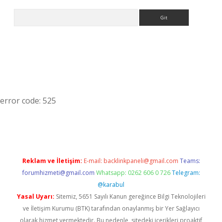
Arama
error code: 525
Reklam ve İletişim:
E-mail:
backlinkpaneli@gmail.com
Teams:
forumhizmeti@gmail.com
Whatsapp: 0262 606 0 726
Telegram:
@karabul
Yasal Uyarı:
Sitemiz, 5651 Sayılı Kanun gereğince Bilgi Teknolojileri
ve İletişim Kurumu (BTK) tarafından onaylanmış bir Yer Sağlayıcı
olarak hizmet vermektedir. Bu nedenle, sitedeki içerikleri proaktif