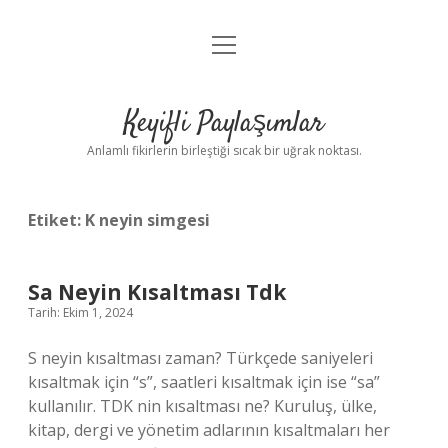
menüyü
Anasayfa
aç
Gizlilik Politikası
Keyifli Paylaşımlar
Yasal Uyarı
Anlamlı fikirlerin birleştiği sıcak bir uğrak noktası.
Hakkımızda
Etiket:
K neyin simgesi
Sa Neyin Kısaltması Tdk
Tarih: Ekim 1, 2024
S neyin kısaltması zaman? Türkçede saniyeleri
kısaltmak için “s”, saatleri kısaltmak için ise “sa”
kullanılır. TDK nin kısaltması ne? Kuruluş, ülke,
kitap, dergi ve yönetim adlarının kısaltmaları her