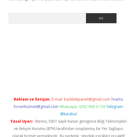
Arama
exbett.net/
betexper.xyz
Reklam ve İletişim:
E-mail:
backlinkpaneli@gmail.com
Teams:
forumhizmeti@gmail.com
Whatsapp: 0262 606 0 726
Telegram:
@karabul
Yasal Uyarı:
Sitemiz, 5651 Sayılı Kanun gereğince Bilgi Teknolojileri
ve İletişim Kurumu (BTK) tarafından onaylanmış bir Yer Sağlayıcı
olarak hizmet vermektedir. Bu nedenle, sitedeki içerikleri proaktif