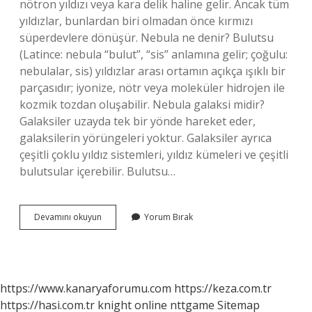
nötron yıldızı veya kara delik haline gelir. Ancak tüm
yıldızlar, bunlardan biri olmadan önce kırmızı
süperdevlere dönüşür. Nebula ne denir? Bulutsu
(Latince: nebula “bulut”, “sis” anlamına gelir; çoğulu:
nebulalar, sis) yıldızlar arası ortamın açıkça ışıklı bir
parçasıdır; iyonize, nötr veya moleküler hidrojen ile
kozmik tozdan oluşabilir. Nebula galaksi midir?
Galaksiler uzayda tek bir yönde hareket eder,
galaksilerin yörüngeleri yoktur. Galaksiler ayrıca
çeşitli çoklu yıldız sistemleri, yıldız kümeleri ve çeşitli
bulutsular içerebilir. Bulutsu…
Nebula
Devamını okuyun
Yorum Bırak
Bir
Yıldız
Mıdır
https://www.kanaryaforumu.com
https://keza.com.tr
https://hasi.com.tr
knight online
nttgame
Sitemap