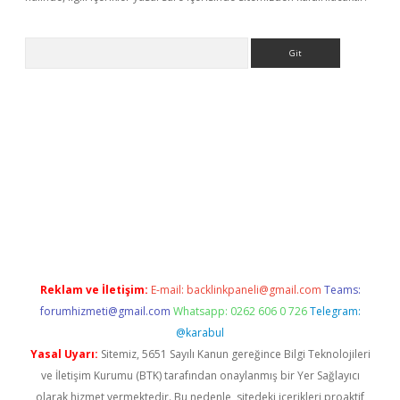
Arama
exbett.net/
betexper.xyz
Reklam ve İletişim:
E-mail:
backlinkpaneli@gmail.com
Teams:
forumhizmeti@gmail.com
Whatsapp: 0262 606 0 726
Telegram:
@karabul
Yasal Uyarı:
Sitemiz, 5651 Sayılı Kanun gereğince Bilgi Teknolojileri
ve İletişim Kurumu (BTK) tarafından onaylanmış bir Yer Sağlayıcı
olarak hizmet vermektedir. Bu nedenle, sitedeki içerikleri proaktif