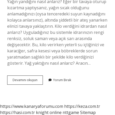
Yağın yandığını nasıl anlarız? Eğer bir tavaya oturup
kızartma yaptıysanız, yağın sıcak olduğunu
anlamadığınızı (oysa tenceredeki suyun kaynadığını
kolayca anlarsınız), altında şiddetli bir ateş yanarken
elinizi tavaya yaklaştırın. Kilo verdiğini idrardan nasıl
anlarız? Uyguladığınız bu sistemle idrarınızın rengi
renksiz, soluk saman veya açık sarı arasında
değişecektir. Bu, kilo verirken yeterli su içtiğinizi ve
karaciğer, safra kesesi veya böbreklerde sorun
yaratmadan sağlıklı bir şekilde kilo verdiğinizi
gösterir. Yağ yaktığını nasıl anlarız? Aracın…
Vücudun
Devamını okuyun
Yorum Bırak
Yağ
Yaktığını
Nasıl
Anlarız
https://www.kanaryaforumu.com
https://keza.com.tr
https://hasi.com.tr
knight online
nttgame
Sitemap