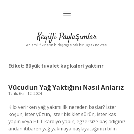
menüyü
Anasayfa
aç
Gizlilik Politikası
Keyifli Paylaşımlar
Yasal Uyarı
Anlamlı fikirlerin birleştiği sıcak bir uğrak noktası.
Hakkımızda
Etiket:
Büyük tuvalet kaç kalori yaktırır
Vücudun Yağ Yaktığını Nasıl Anlarız
Tarih: Ekim 12, 2024
Kilo verirken yağ yakımı ilk nereden başlar? İster
koşun, ister yüzün, ister bisiklet sürün, ister kas
yapın veya HIIT kardiyo yapın; egzersize başladığınız
andan itibaren yağ yakmaya başlayacağınızı bilin.