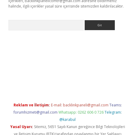
içerikleri,
backlinkpanelicomtr@gmail.com
adresine bildirmeniz
halinde, ilgili içerikler yasal süre içerisinde sitemizden kaldırılacaktır.
Arama
exbett.net/
betexper.xyz
Reklam ve İletişim:
E-mail:
backlinkpaneli@gmail.com
Teams:
forumhizmeti@gmail.com
Whatsapp: 0262 606 0 726
Telegram:
@karabul
Yasal Uyarı:
Sitemiz, 5651 Sayılı Kanun gereğince Bilgi Teknolojileri
ve İletişim Kurumu (BTK) tarafından onaylanmış bir Yer Sağlayıcı