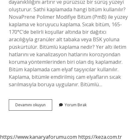
dayanıklılığını artırır ve pürüzsüz bir sürüş yüzeyi
oluşturur. Sathi kaplamada hangi bitüm kullanılır?
NovaPrene Polimer Modifiye Bitüm (PmB) ile yüzey
kaplama ve koruyucu kaplama. Sıcak bitüm, 165-
170°C’de belirli koşullar altında bir dağıtıcı
aracılığıyla granüler alt tabaka veya BSK yoluna
püskürtülür. Bitümlü kaplama nedir? Yer altı iletim
hatlarını ve kanalizasyon hatlarını korozyondan
koruma yöntemlerinden biri olan dış kaplamadır.
Bitüm kaplamada cam elyaf taşıyıcılar kullanılır.
Kaplama, bitümle emdirilmiş cam elyafların sıcak
sarılmasıyla boruya uygulanır. Bitümlü…
Bitümlü
Devamını okuyun
Yorum Bırak
Sathi
Kaplama
Nedir
https://www.kanaryaforumu.com
https://keza.com.tr