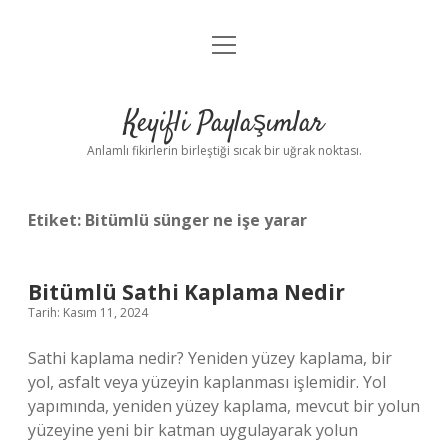
menüyü
Anasayfa
aç
Gizlilik Politikası
Keyifli Paylaşımlar
Yasal Uyarı
Anlamlı fikirlerin birleştiği sıcak bir uğrak noktası.
Hakkımızda
Etiket:
Bitümlü sünger ne işe yarar
Bitümlü Sathi Kaplama Nedir
Tarih: Kasım 11, 2024
Sathi kaplama nedir? Yeniden yüzey kaplama, bir
yol, asfalt veya yüzeyin kaplanması işlemidir. Yol
yapımında, yeniden yüzey kaplama, mevcut bir yolun
yüzeyine yeni bir katman uygulayarak yolun