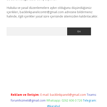
Hukuka ve yasal düzenlemelere aykırı olduğunu düşündüğünüz
içerikleri,
backlinkpanelicomtr@gmail.com
adresine bildirmeniz
halinde, ilgili içerikler yasal süre içerisinde sitemizden kaldırılacaktır.
Arama
exbett.net/
betexper.xyz
Reklam ve İletişim:
E-mail:
backlinkpaneli@gmail.com
Teams:
forumhizmeti@gmail.com
Whatsapp: 0262 606 0 726
Telegram:
@karabul