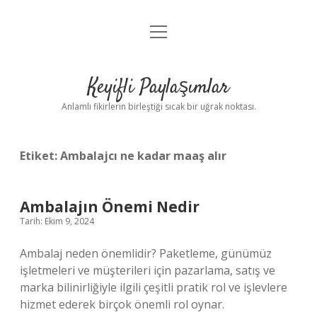
menüyü
Anasayfa
aç
Gizlilik Politikası
Keyifli Paylaşımlar
Yasal Uyarı
Anlamlı fikirlerin birleştiği sıcak bir uğrak noktası.
Hakkımızda
Etiket:
Ambalajcı ne kadar maaş alır
Ambalajın Önemi Nedir
Tarih: Ekim 9, 2024
Ambalaj neden önemlidir? Paketleme, günümüz
işletmeleri ve müşterileri için pazarlama, satış ve
marka bilinirliğiyle ilgili çeşitli pratik rol ve işlevlere
hizmet ederek birçok önemli rol oynar.