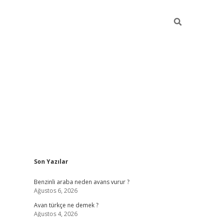
Sidebar
Son Yazılar
https://elexbett.net/
b
Benzinli araba neden avans vurur ?
Ağustos 6, 2026
Avan türkçe ne demek ?
Ağustos 4, 2026