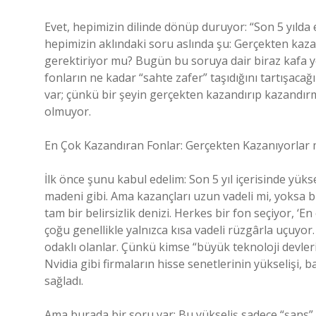
Evet, hepimizin dilinde dönüp duruyor: “Son 5 yılda
hepimizin aklındaki soru aslında şu: Gerçekten kazan
gerektiriyor mu? Bugün bu soruya dair biraz kafa yo
fonların ne kadar “sahte zafer” taşıdığını tartışacağı
var; çünkü bir şeyin gerçekten kazandırıp kazandı
olmuyor.
En Çok Kazandıran Fonlar: Gerçekten Kazanıyorlar 
İlk önce şunu kabul edelim: Son 5 yıl içerisinde yüksek
madeni gibi. Ama kazançları uzun vadeli mi, yoksa 
tam bir belirsizlik denizi. Herkes bir fon seçiyor, ‘
çoğu genellikle yalnızca kısa vadeli rüzgârla uçuyor
odaklı olanlar. Çünkü kimse “büyük teknoloji devler
Nvidia gibi firmaların hisse senetlerinin yükselişi,
sağladı.
Ama burada bir soru var: Bu yükseliş sadece “şans” 