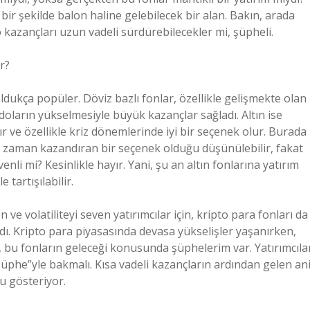
bir şekilde balon haline gelebilecek bir alan. Bakın, arada
 kazançları uzun vadeli sürdürebilecekler mi, şüpheli.
r?
oldukça popüler. Döviz bazlı fonlar, özellikle gelişmekte olan
 doların yükselmesiyle büyük kazançlar sağladı. Altın ise
r ve özellikle kriz dönemlerinde iyi bir seçenek olur. Burada
her zaman kazandıran bir seçenek olduğu düşünülebilir, fakat
venli mi? Kesinlikle hayır. Yani, şu an altın fonlarına yatırım
tartışılabilir.
e volatiliteyi seven yatırımcılar için, kripto para fonları da
dı. Kripto para piyasasında devasa yükselişler yaşanırken,
, bu fonların geleceği konusunda şüphelerim var. Yatırımcıla
üphe”yle bakmalı. Kısa vadeli kazançların ardından gelen an
u gösteriyor.