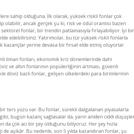
lere sahip olduğuna. İlk olarak, yüksek riskli fonlar çok
 olabilir, ancak gerçek şu ki, risk ve ödül orantısı bazen
 sektörel fonlar, bir trendin patlamasıyla fırlayabiliyor. İyi bir
de edebilirsiniz. Yatırımcılar, bu tür yüksek riskli fonlarla
k kazançlar yerine devasa bir fırsat elde etmiş oluyorlar.
enli liman fonları, ekonomik kriz dönemlerinde dahi
viz ve altın fonlarının popülerliğinin artması, güvenli
ikle döviz bazlı fonlar, gelişen ülkelerdeki para birimlerinin
bir ters yüzü var. Bu fonlar, sürekli dalgalanan piyasalarla
 gibi, bugün kazanç sağlasalar da, yarın aniden ciddi düşüşle
n da çok acı bir şey olduğunu biliyoruz. Her şey hızla
 de aşikâr. Bu nedenle, son 5 yılda kazandıran fonlar, şu