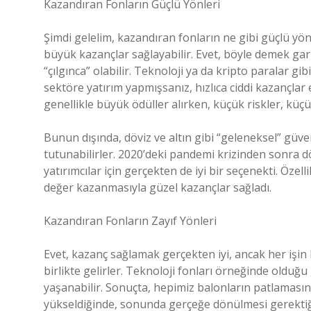
Kazandıran Fonların Güçlü Yönleri
Şimdi gelelim, kazandıran fonların ne gibi güçlü yön
büyük kazançlar sağlayabilir. Evet, böyle demek garip
“çılgınca” olabilir. Teknoloji ya da kripto paralar gibi
sektöre yatırım yapmışsanız, hızlıca ciddi kazançlar el
genellikle büyük ödüller alırken, küçük riskler, küçü
Bunun dışında, döviz ve altın gibi “geleneksel” güv
tutunabilirler. 2020’deki pandemi krizinden sonra dö
yatırımcılar için gerçekten de iyi bir seçenekti. Özell
değer kazanmasıyla güzel kazançlar sağladı.
Kazandıran Fonların Zayıf Yönleri
Evet, kazanç sağlamak gerçekten iyi, ancak her işin 
birlikte gelirler. Teknoloji fonları örneğinde olduğu
yaşanabilir. Sonuçta, hepimiz balonların patlamasını
yükseldiğinde, sonunda gerçeğe dönülmesi gerektiği