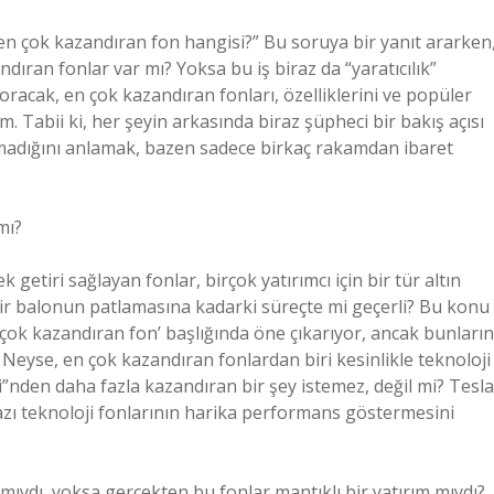
 en çok kazandıran fon hangisi?” Bu soruya bir yanıt ararken
dıran fonlar var mı? Yoksa bu iş biraz da “yaratıcılık”
racak, en çok kazandıran fonları, özelliklerini ve popüler
m. Tabii ki, her şeyin arkasında biraz şüpheci bir bakış açısı
rmadığını anlamak, bazen sadece birkaç rakamdan ibaret
mı?
 getiri sağlayan fonlar, birçok yatırımcı için bir tür altın
bir balonun patlamasına kadarki süreçte mi geçerli? Bu konu
En çok kazandıran fon’ başlığında öne çıkarıyor, ancak bunların
. Neyse, en çok kazandıran fonlardan biri kesinlikle teknoloji
i”nden daha fazla kazandıran bir şey istemez, değil mi? Tesla
 bazı teknoloji fonlarının harika performans göstermesini
mıydı, yoksa gerçekten bu fonlar mantıklı bir yatırım mıydı?