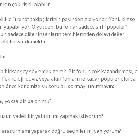
çin çok riskli olabilir.
ikle “trend” takipçilerinin peşinden gidiyorlar. Yani, kimse
 yapabiliyor. O yüzden, bu fonlar sadece sırf “popüler”
 fonun sadece diğer insanların tercihlerinden dolayı değer
tehlike var demektir.
lar
da birkaç şey söylemek gerek. Bir fonun çok kazandırması, o
eknoloji, döviz veya altın fonları ne kadar popüler olursa
dan önce kendinize şu soruları sormayı unutmayın:
ı, yoksa bir balon mu?
 uzun vadeli bir yatırım mı yapmak istiyorum?
di araştırmamı yaparak doğru seçimler mi yapıyorum?