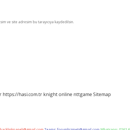
im ve site adresim bu tarayıcıya kaydedilsin.
r
https://hasi.com.tr
knight online
nttgame
Sitemap
backlinkpaneli@gmail.com
Teams:
forumhizmeti@gmail.com
Whatsapp: 0262 6