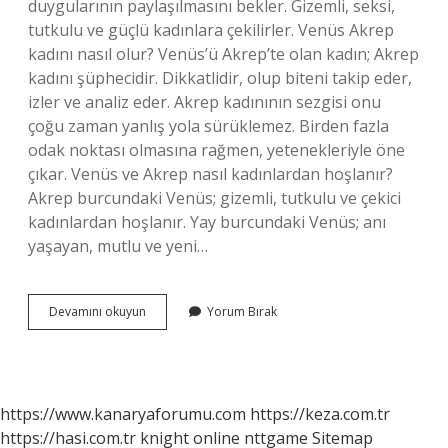
duygularının paylaşılmasını bekler. Gizemli, seksi,
tutkulu ve güçlü kadınlara çekilirler. Venüs Akrep
kadını nasıl olur? Venüs’ü Akrep’te olan kadın; Akrep
kadını şüphecidir. Dikkatlidir, olup biteni takip eder,
izler ve analiz eder. Akrep kadınının sezgisi onu
çoğu zaman yanlış yola sürüklemez. Birden fazla
odak noktası olmasına rağmen, yetenekleriyle öne
çıkar. Venüs ve Akrep nasıl kadınlardan hoşlanır?
Akrep burcundaki Venüs; gizemli, tutkulu ve çekici
kadınlardan hoşlanır. Yay burcundaki Venüs; anı
yaşayan, mutlu ve yeni…
Venüs
Devamını okuyun
Yorum Bırak
Akrep
Nasıl
Sever
https://www.kanaryaforumu.com
https://keza.com.tr
https://hasi.com.tr
knight online
nttgame
Sitemap