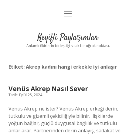
menüyü
Anasayfa
aç
Gizlilik Politikası
Keyifli Paylaşımlar
Yasal Uyarı
Anlamlı fikirlerin birleştiği sıcak bir uğrak noktası.
Hakkımızda
Etiket:
Akrep kadını hangi erkekle iyi anlaşır
Venüs Akrep Nasıl Sever
Tarih: Eylül 25, 2024
Venüs Akrep ne ister? Venüs Akrep erkeği derin,
tutkulu ve gizemli çekiciliğiyle bilinir. İlişkilerde
yoğun bağlar, güçlü duygusal bağlılık ve tutkulu
anlar arar. Partnerinden derin anlayış, sadakat ve