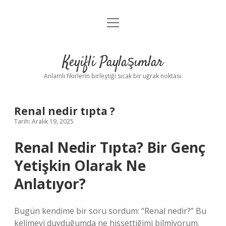
menüyü
Anasayfa
aç
Gizlilik Politikası
Keyifli Paylaşımlar
Yasal Uyarı
Anlamlı fikirlerin birleştiği sıcak bir uğrak noktası.
Hakkımızda
Renal nedir tıpta ?
Tarih: Aralık 19, 2025
Renal Nedir Tıpta? Bir Genç
Yetişkin Olarak Ne
Anlatıyor?
Bugün kendime bir soru sordum: “Renal nedir?” Bu
kelimeyi duyduğumda ne hissettiğimi bilmiyorum.