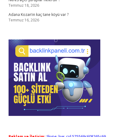
Temmuz 18, 2026
Adana Kozan’ın kaç tane köyü var ?
Temmuz 16, 2026
Reklam ve İletişim:
Skype: live:.cid.575569c608265c69