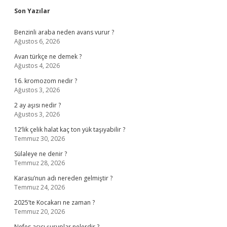
Sidebar
Son Yazılar
Benzinli araba neden avans vurur ?
Ağustos 6, 2026
Avan türkçe ne demek ?
Ağustos 4, 2026
16. kromozom nedir ?
Ağustos 3, 2026
2 ay aşısı nedir ?
Ağustos 3, 2026
12’lik çelik halat kaç ton yük taşıyabilir ?
Temmuz 30, 2026
Sülaleye ne denir ?
Temmuz 28, 2026
Karasu’nun adı nereden gelmiştir ?
Temmuz 24, 2026
2025’te Kocakarı ne zaman ?
Temmuz 20, 2026
Nefes açıcı şuruplar nelerdir ?