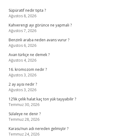
Sidebar
Süpüratif nedir tıpta ?
Ağustos 8, 2026
Kahverengi ayı görünce ne yapmalı ?
Ağustos 7, 2026
Benzinli araba neden avans vurur ?
Ağustos 6, 2026
Avan türkçe ne demek ?
Ağustos 4, 2026
16. kromozom nedir ?
Ağustos 3, 2026
2 ay aşısı nedir ?
Ağustos 3, 2026
12’lik çelik halat kaç ton yük taşıyabilir ?
Temmuz 30, 2026
Sülaleye ne denir ?
Temmuz 28, 2026
Karasu’nun adı nereden gelmiştir ?
Temmuz 24, 2026