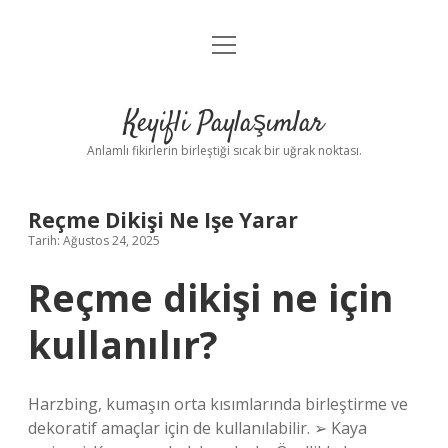
menüyü
Anasayfa
aç
Gizlilik Politikası
Keyifli Paylaşımlar
Yasal Uyarı
Anlamlı fikirlerin birleştiği sıcak bir uğrak noktası.
Hakkımızda
Reçme Dikişi Ne Işe Yarar
Tarih: Ağustos 24, 2025
Reçme dikişi ne için
kullanılır?
Harzbing, kumaşın orta kısımlarında birleştirme ve
dekoratif amaçlar için de kullanılabilir. ➢ Kaya