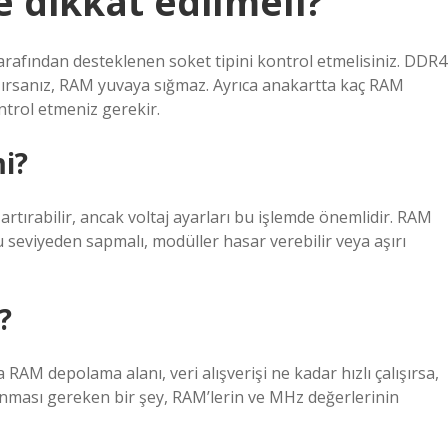
 dikkat edilmeli?
rafından desteklenen soket tipini kontrol etmelisiniz. DDR4
şırsanız, RAM yuvaya sığmaz. Ayrıca anakartta kaç RAM
ntrol etmeniz gerekir.
i?
tırabilir, ancak voltaj ayarları bu işlemde önemlidir. RAM
bu seviyeden sapmalı, modüller hasar verebilir veya aşırı
?
M depolama alanı, veri alışverişi ne kadar hızlı çalışırsa,
alınması gereken bir şey, RAM’lerin ve MHz değerlerinin