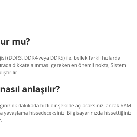
lur mu?
si (DDR3, DDR4 veya DDR5) ile, bellek farklı hızlarda
burada dikkate alınması gereken en önemli nokta; Sistem
ştırılır.
asıl anlaşılır?
ğınız ilk dakikada hızlı bir şekilde açılacaksınız, ancak RAM
a yavaşlama hissedeceksiniz. Bilgisayarınızda hissettiğiniz
.