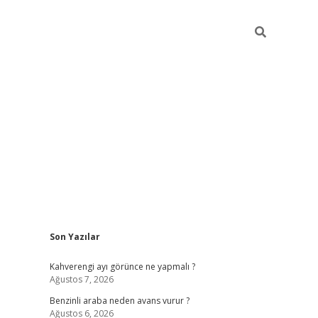
Sidebar
Son Yazılar
https://elexbett.net/
betex
Kahverengi ayı görünce ne yapmalı ?
Ağustos 7, 2026
Benzinli araba neden avans vurur ?
Ağustos 6, 2026