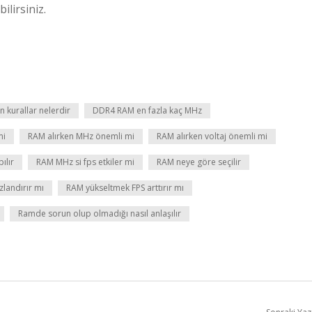
ilirsiniz.
 kurallar nelerdir
DDR4 RAM en fazla kaç MHz
mi
RAM alırken MHz önemli mi
RAM alırken voltaj önemli mi
ılır
RAM MHz si fps etkiler mi
RAM neye göre seçilir
landırır mı
RAM yükseltmek FPS arttırır mı
Ramde sorun olup olmadığı nasıl anlaşılır