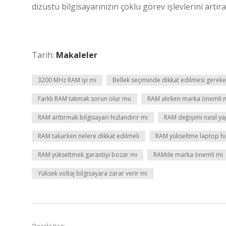
dizüstü bilgisayarınızın çoklu görev işlevlerini artırab
Tarih:
Makaleler
3200 MHz RAM iyi mi
Bellek seçiminde dikkat edilmesi gereken
Farklı RAM takmak sorun olur mu
RAM alırken marka önemli 
RAM arttırmak bilgisayarı hızlandırır mı
RAM değişimi nasıl yap
RAM takarken nelere dikkat edilmeli
RAM yükseltme laptop hız
RAM yükseltmek garantiyi bozar mı
RAMde marka önemli mi
Yüksek voltaj bilgisayara zarar verir mi