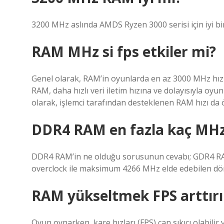
3200 MHz aslında AMDS Ryzen 3000 serisi için iyi bir
RAM MHz si fps etkiler mi?
Genel olarak, RAM’in oyunlarda en az 3000 MHz hızıy
RAM, daha hızlı veri iletim hızına ve dolayısıyla oy
olarak, işlemci tarafından desteklenen RAM hızı da 
DDR4 RAM en fazla kaç MH
DDR4 RAM’in ne olduğu sorusunun cevabı; GDR4 RA
overclock ile maksimum 4266 MHz elde edebilen dör
RAM yükseltmek FPS arttırı
Oyun oynarken, kare hızları (FPS) can sıkıcı olabilir