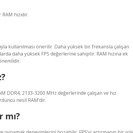
 RAM hızıdır.
la kullanılması önerilir. Daha yüksek bir frekansla çalışan
unlarda daha yüksek FPS değerlerine sahiptir. RAM hızına ek
önemlidir.
z?
M DDR4, 2133-3200 MHz değerlerinde çalışan ve hız
düncü nesil RAM’dir.
r mı?
 ve oynamak deneyimlerini bozabilir. FPS’yi artırmanın bir yol