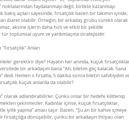
yıf noktalarından faydalanmayı değil, birlikte kazanmayı
k bakış açıları sayesinde, fırsatçılık bazen bir takımın içinde,
n ibaret olabilir. Örneğin, bir arkadaş grubu sürekli olarak
maz, aksine işlerin daha hızlı ve etkili bir şekilde
ir tür toplumsal uyum ve yardımlaşma stratejisidir.
“Fırsatçılık” Anları
leler gerektirir diye? Hayatın her anında, küçük fırsatçılıkla
Üniversitede bir arkadaşım bana “Ah, biletim geç kalacak. Sana
” dedi. Hemen o fırsatla, 5 dakika sonra biletin sahibiydim v
ırsatçılık küçük anlarda da olabilir?
” olarak adlandırabilirler. Çünkü onlar bir hedefe kilitlenip
ekten çekinmezler. Kadınlar içinse, küçük fırsatçılıklar,
tle iyilik yapma” amacı taşır. Bazen, “Şu an bir kahve içmeye
ir fırsatçılığa dönüşebilir, çünkü bir arkadaşın ihtiyacı olan