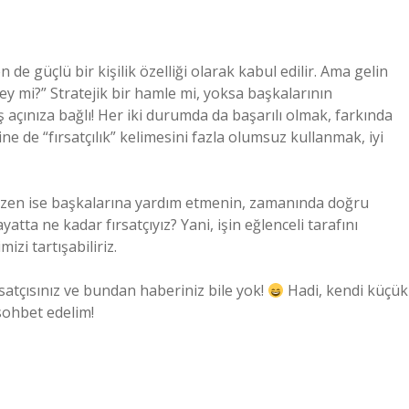
 de güçlü bir kişilik özelliği olarak kabul edilir. Ama gelin
şey mi?” Stratejik bir hamle mi, yoksa başkalarının
açınıza bağlı! Her iki durumda da başarılı olmak, farkında
ne de “fırsatçılık” kelimesini fazla olumsuz kullanmak, iyi
r, bazen ise başkalarına yardım etmenin, zamanında doğru
atta ne kadar fırsatçıyız? Yani, işin eğlenceli tarafını
izi tartışabiliriz.
ırsatçısınız ve bundan haberiniz bile yok!
Hadi, kendi küçük
 sohbet edelim!