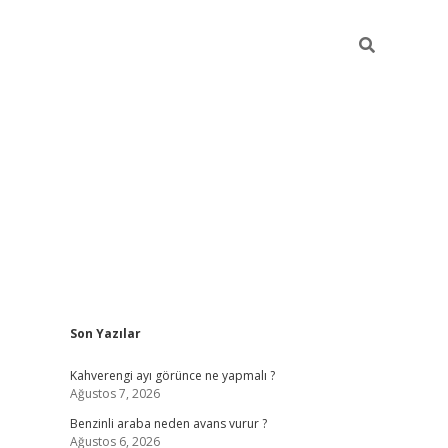
Sidebar
Son Yazılar
https://elexbett.net/
Kahverengi ayı görünce ne yapmalı ?
Ağustos 7, 2026
Benzinli araba neden avans vurur ?
Ağustos 6, 2026