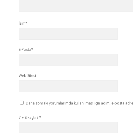
İsim*
E-Posta*
Web Sitesi
Daha sonraki yorumlarımda kullanılması için adım, e-posta adres
7 + 8 kaçtır?
*