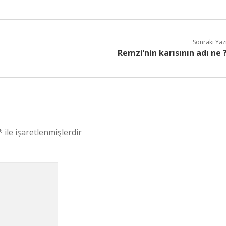
Sonraki Yaz
Remzi’nin karısının adı ne 
*
ile işaretlenmişlerdir