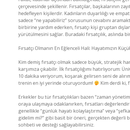
çerçevesinde şekillenir. Fırsatçılar, başkalarının za
hedefleyen kişilerdir. Kadınların duyarlılığı ve empati
sadece “ne yapabiliriz” sorusunun cevabını aramakta
birbirine yardım ederken, fırsatçı kişi gruptan dışlan
yürütülmesini sağlar. Buradaki fırsatçılık, aslında b
Fırsatçı Olmanın En Eğlenceli Hali: Hayatımızın Küçük 
Kim demiş fırsatçı olmak sadece büyük, stratejik ham
karşımıza çıkabilir. İlk fırsatçılığımı hatırlıyorum: 
10 dakika veriyorum, koşarak gelirsen seni de alırım
trenin en iyi yerinde oturuyordum!
Kim derdi ki, f
Erkekler bu tür fırsatçılıkları bazen “zaman yönetimi
oraya ulaşmaya odaklanırken, fırsatları değerlendirm
genellikle “günlük hayatı kolaylaştırma” veya “şefka
gidelim mi?” gibi basit bir öneri, gerçekten değerli b
sohbeti ve desteği sağlayabilirsiniz.