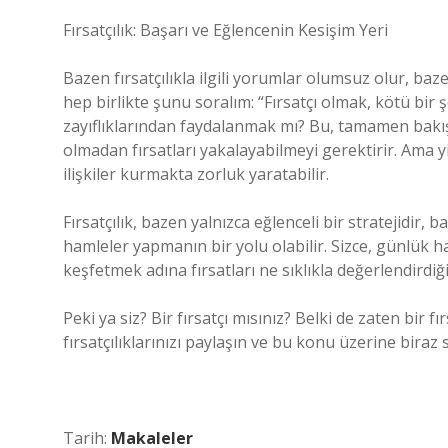
Fırsatçılık: Başarı ve Eğlencenin Kesişim Yeri
Bazen fırsatçılıkla ilgili yorumlar olumsuz olur, bazen
hep birlikte şunu soralım: “Fırsatçı olmak, kötü bir 
zayıflıklarından faydalanmak mı? Bu, tamamen bakış 
olmadan fırsatları yakalayabilmeyi gerektirir. Ama yi
ilişkiler kurmakta zorluk yaratabilir.
Fırsatçılık, bazen yalnızca eğlenceli bir stratejidi
hamleler yapmanın bir yolu olabilir. Sizce, günlük hay
keşfetmek adına fırsatları ne sıklıkla değerlendirdiğim
Peki ya siz? Bir fırsatçı mısınız? Belki de zaten bir f
fırsatçılıklarınızı paylaşın ve bu konu üzerine biraz
Tarih:
Makaleler