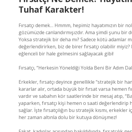
Tuhaf Karakter!
Fırsatçı demek… Hmmm, hepimiz hayatımızın bir nokta
gözümüzde canlandırmışızdır. Ama şimdi şunu bir dü
Yoksa stratejik bir deha mı? Sadece kötü adamlar mı 
değerlendirirken, biz de birer fırsatçı olabilir miyi
eğlenceli bir hale gelmesini sağlayacak gibi!
Fırsatçı, “Herkesin Yöneldiği Yolda Beni Bir Adım Dah
Erkekler, fırsatçı deyince genellikle “stratejik bir h
kararlar alır, ortada büyük bir fırsat varsa hemen f
vardır ve sabahın kör saatlerinde bir mesaj atıp, “
yaparken, fırsatçı kişi hemen o saati değerlendirip
sağlar. İşte fırsatçılığın bu stratejik kısmı, erkekler 
her zaman altınla dolu bir kutuya dönüşmez!
Fakat, kadınlar açısından bakıldığında, fırsatçılık gen