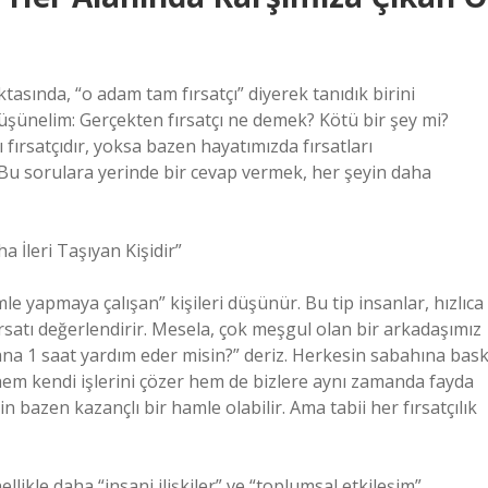
sında, “o adam tam fırsatçı” diyerek tanıdık birini
şünelim: Gerçekten fırsatçı ne demek? Kötü bir şey mi?
fırsatçıdır, yoksa bazen hayatımızda fırsatları
z? Bu sorulara yerinde bir cevap vermek, her şeyin daha
a İleri Taşıyan Kişidir”
amle yapmaya çalışan” kişileri düşünür. Bu tip insanlar, hızlıca
ırsatı değerlendirir. Mesela, çok meşgul olan bir arkadaşımız
Bana 1 saat yardım eder misin?” deriz. Herkesin sabahına bask
 hem kendi işlerini çözer hem de bizlere aynı zamanda fayda
için bazen kazançlı bir hamle olabilir. Ama tabii her fırsatçılık
ellikle daha “insani ilişkiler” ve “toplumsal etkileşim”