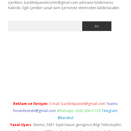
içerikleri,
backlinkpanelicomtr@gmail.com
adresine bildirmeniz
halinde, ilgili içerikler yasal süre içerisinde sitemizden kaldırılacaktır.
Arama
betexper.xyz
Reklam ve İletişim:
E-mail:
backlinkpaneli@gmail.com
Teams:
forumhizmeti@gmail.com
Whatsapp: 0262 606 0 726
Telegram:
@karabul
Yasal Uyarı:
Sitemiz, 5651 Sayılı Kanun gereğince Bilgi Teknolojileri