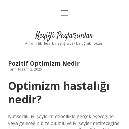
menüyü
Anasayfa
aç
Gizlilik Politikası
Keyifli Paylaşımlar
Yasal Uyarı
Anlamlı fikirlerin birleştiği sıcak bir uğrak noktası.
Hakkımızda
Pozitif Optimizm Nedir
Tarih: Nisan 12, 2025
Optimizm hastalığı
nedir?
İyimserlik, iyi şeylerin genellikle gerçekleşeceğine
veya geleceğin bize olumlu ve iyi şeyler getireceğine