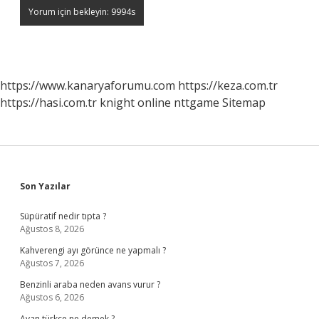
https://www.kanaryaforumu.com
https://keza.com.tr
https://hasi.com.tr
knight online
nttgame
Sitemap
Sidebar
Son Yazılar
Süpüratif nedir tıpta ?
Ağustos 8, 2026
Kahverengi ayı görünce ne yapmalı ?
Ağustos 7, 2026
Benzinli araba neden avans vurur ?
Ağustos 6, 2026
Avan türkçe ne demek ?