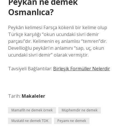
Peykan ne demek
Osmanlıca?
Peykân kelimesi Farsça kökenli bir kelime olup
Türkçe karşılığı “okun ucundaki sivri demir
parçası”dır. Kelimenin eş anlamlısı “temren”dir.
Devellioğlu peykân’ın anlamını “sap, uç, okun
ucundaki sivri demir” olarak vermiştir.
Tavsiyeli Bağlantılar:
Birleşik Formüller Nelerdir
Tarih:
Makaleler
Mamafih ne demek örnek
Müphemdir ne demek
Mustatil ne demek TDK
Peyamı ne demek