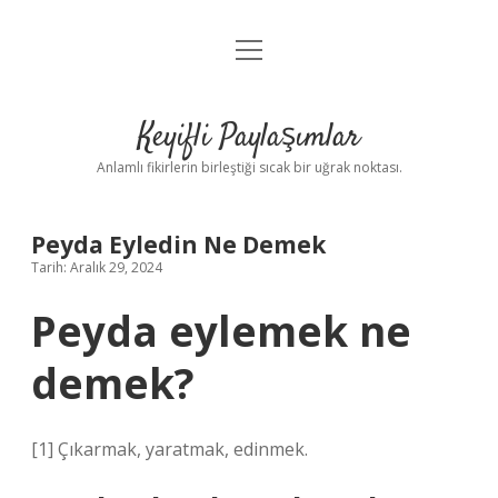
menüyü
Anasayfa
aç
Gizlilik Politikası
Keyifli Paylaşımlar
Yasal Uyarı
Anlamlı fikirlerin birleştiği sıcak bir uğrak noktası.
Hakkımızda
Peyda Eyledin Ne Demek
Tarih: Aralık 29, 2024
Peyda eylemek ne
demek?
[1] Çıkarmak, yaratmak, edinmek.