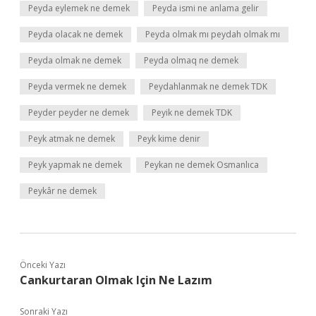
Peyda eylemek ne demek
Peyda ismi ne anlama gelir
Peyda olacak ne demek
Peyda olmak mı peydah olmak mı
Peyda olmak ne demek
Peyda olmaq ne demek
Peyda vermek ne demek
Peydahlanmak ne demek TDK
Peyder peyder ne demek
Peyik ne demek TDK
Peyk atmak ne demek
Peyk kime denir
Peyk yapmak ne demek
Peykan ne demek Osmanlıca
Peykâr ne demek
Önceki Yazı
Cankurtaran Olmak Için Ne Lazım
Sonraki Yazı