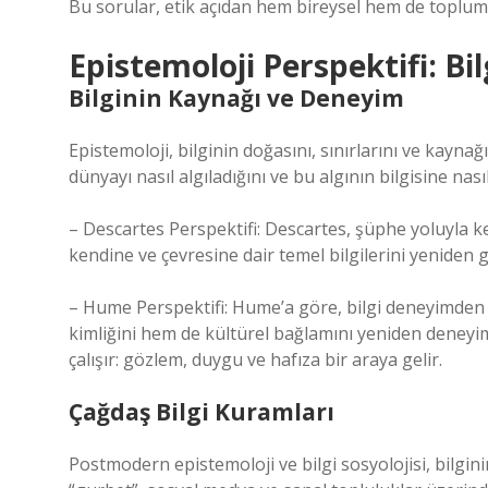
Bu sorular, etik açıdan hem bireysel hem de toplums
Epistemoloji Perspektifi: B
Bilginin Kaynağı ve Deneyim
Epistemoloji, bilginin doğasını, sınırlarını ve kaynağ
dünyayı nasıl algıladığını ve bu algının bilgisine na
– Descartes Perspektifi: Descartes, şüphe yoluyla k
kendine ve çevresine dair temel bilgilerini yeniden
– Hume Perspektifi: Hume’a göre, bilgi deneyimden 
kimliğini hem de kültürel bağlamını yeniden deneyim
çalışır: gözlem, duygu ve hafıza bir araya gelir.
Çağdaş Bilgi Kuramları
Postmodern epistemoloji ve bilgi sosyolojisi, bilgini