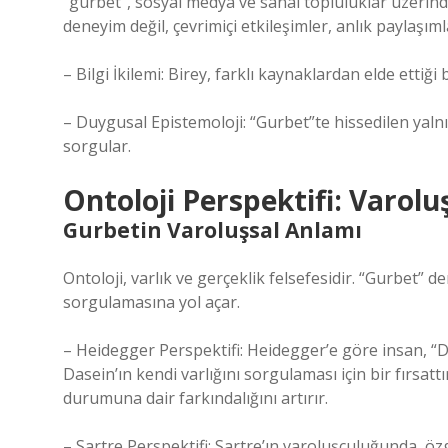
“gurbet”, sosyal medya ve sanal topluluklar üzerinde
deneyim değil, çevrimiçi etkileşimler, anlık paylaşım
– Bilgi İkilemi: Birey, farklı kaynaklardan elde ettiği b
– Duygusal Epistemoloji: “Gurbet”te hissedilen yalnı
sorgular.
Ontoloji Perspektifi: Varol
Gurbetin Varoluşsal Anlamı
Ontoloji, varlık ve gerçeklik felsefesidir. “Gurbet”
sorgulamasına yol açar.
– Heidegger Perspektifi: Heidegger’e göre insan, “D
Dasein’ın kendi varlığını sorgulaması için bir fırsatt
durumuna dair farkındalığını artırır.
– Sartre Perspektifi: Sartre’ın varoluşçuluğunda, ö