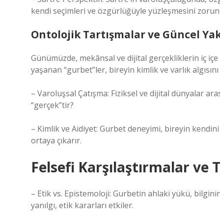
kendi seçimleri ve özgürlüğüyle yüzleşmesini zorunl
Ontolojik Tartışmalar ve Güncel Ya
Günümüzde, mekânsal ve dijital gerçekliklerin iç içe 
yaşanan “gurbet”ler, bireyin kimlik ve varlık algısını 
– Varoluşsal Çatışma: Fiziksel ve dijital dünyalar ara
“gerçek”tir?
– Kimlik ve Aidiyet: Gurbet deneyimi, bireyin kend
ortaya çıkarır.
Felsefi Karşılaştırmalar ve 
– Etik vs. Epistemoloji: Gurbetin ahlaki yükü, bilginin
yanılgı, etik kararları etkiler.