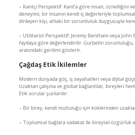
– Kantçı Perspektif: Kant’a göre insan, öznelliğini ve
deneyimi, bir insanın kendi iç değerleriyle toplumsa
dinleyen kişi, ahlaki bir sorumluluk duygusuyla kendi
– Utilitarist Perspektif: Jeremy Bentham veya John S
faydaya göre değerlendirilir. Gurbetin zorunluluğu, 
arasındaki gerilimi gösterir.
Çağdaş Etik İkilemler
Modern dünyada göç, iş seyahatleri veya dijital göç
Uzaktan çalışma ve global bağlantılar, bireyleri he
Etik sorular şunlardır:
– Bir birey, kendi mutluluğu için köklerinden uzaklaş
– Toplumsal bağlara sadakat ile bireysel özgürlük a