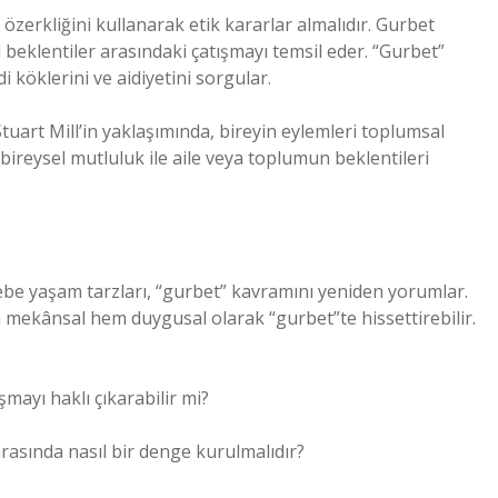
 özerkliğini kullanarak etik kararlar almalıdır. Gurbet
l beklentiler arasındaki çatışmayı temsil eder. “Gurbet”
 köklerini ve aidiyetini sorgular.
tuart Mill’in yaklaşımında, bireyin eylemleri toplumsal
bireysel mutluluk ile aile veya toplumun beklentileri
ebe yaşam tarzları, “gurbet” kavramını yeniden yorumlar.
m mekânsal hem duygusal olarak “gurbet”te hissettirebilir.
mayı haklı çıkarabilir mi?
rasında nasıl bir denge kurulmalıdır?