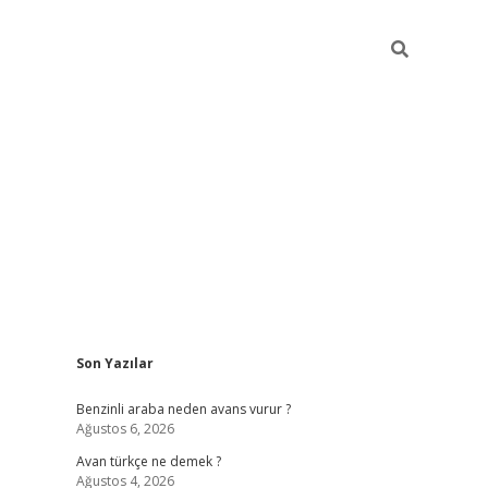
Sidebar
Son Yazılar
https://elexbett.net/
betex
Benzinli araba neden avans vurur ?
Ağustos 6, 2026
Avan türkçe ne demek ?
Ağustos 4, 2026