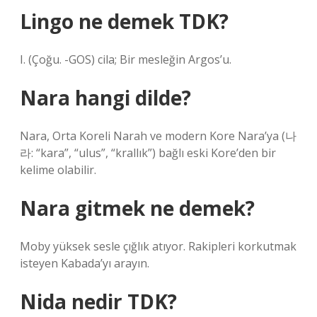
Lingo ne demek TDK?
I. (Çoğu. -GOS) cila; Bir mesleğin Argos’u.
Nara hangi dilde?
Nara, Orta Koreli Narah ve modern Kore Nara’ya (나
라: “kara”, “ulus”, “krallık”) bağlı eski Kore’den bir
kelime olabilir.
Nara gitmek ne demek?
Moby yüksek sesle çığlık atıyor. Rakipleri korkutmak
isteyen Kabada’yı arayın.
Nida nedir TDK?