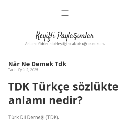
menüyü
Anasayfa
aç
Gizlilik Politikası
Keyifli Paylaşımlar
Yasal Uyarı
Anlamlı fikirlerin birleştiği sıcak bir uğrak noktası.
Hakkımızda
Nâr Ne Demek Tdk
Tarih: Eylül 2, 2025
TDK Türkçe sözlükte
anlamı nedir?
Türk Dil Derneği (TDK).