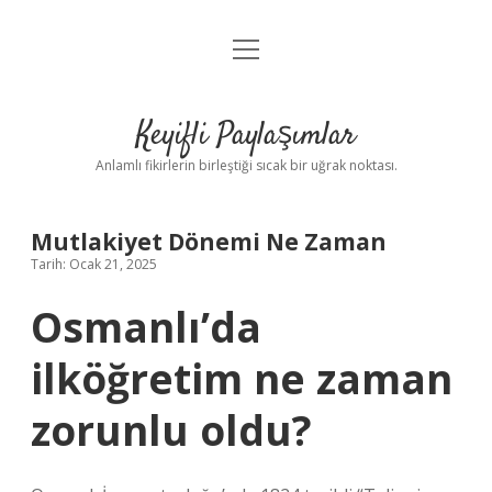
menüyü
Anasayfa
aç
Gizlilik Politikası
Keyifli Paylaşımlar
Yasal Uyarı
Anlamlı fikirlerin birleştiği sıcak bir uğrak noktası.
Hakkımızda
Mutlakiyet Dönemi Ne Zaman
Tarih: Ocak 21, 2025
Osmanlı’da
ilköğretim ne zaman
zorunlu oldu?