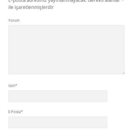
E-posta adresiniz yayınlanmayacak.
Gerekli alanlar
*
ile işaretlenmişlerdir
Yorum
İsim*
E-Posta*