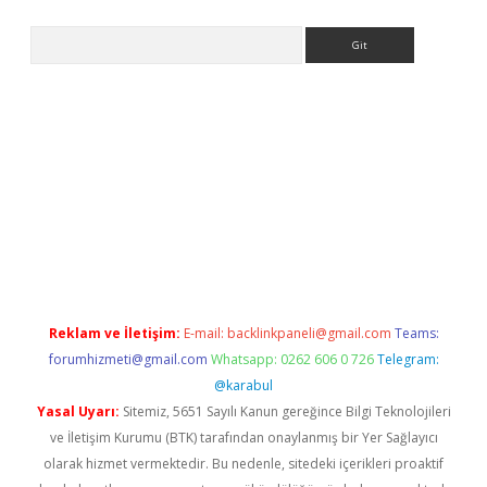
Arama
etexper.xyz
Reklam ve İletişim:
E-mail:
backlinkpaneli@gmail.com
Teams:
forumhizmeti@gmail.com
Whatsapp: 0262 606 0 726
Telegram:
@karabul
Yasal Uyarı:
Sitemiz, 5651 Sayılı Kanun gereğince Bilgi Teknolojileri
ve İletişim Kurumu (BTK) tarafından onaylanmış bir Yer Sağlayıcı
olarak hizmet vermektedir. Bu nedenle, sitedeki içerikleri proaktif