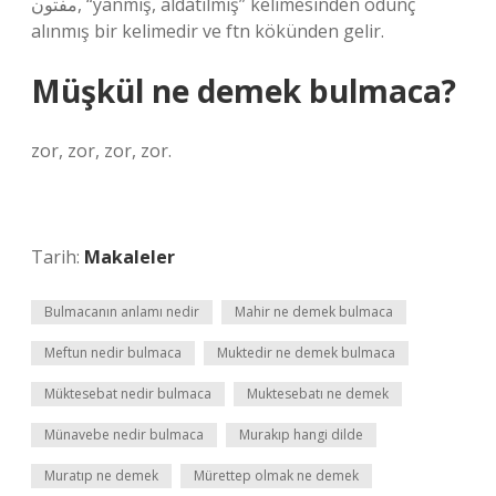
مفتون, “yanmış, aldatılmış” kelimesinden ödünç
alınmış bir kelimedir ve ftn kökünden gelir.
Müşkül ne demek bulmaca?
zor, zor, zor, zor.
Tarih:
Makaleler
Bulmacanın anlamı nedir
Mahir ne demek bulmaca
Meftun nedir bulmaca
Muktedir ne demek bulmaca
Müktesebat nedir bulmaca
Muktesebatı ne demek
Münavebe nedir bulmaca
Murakıp hangi dilde
Muratıp ne demek
Mürettep olmak ne demek