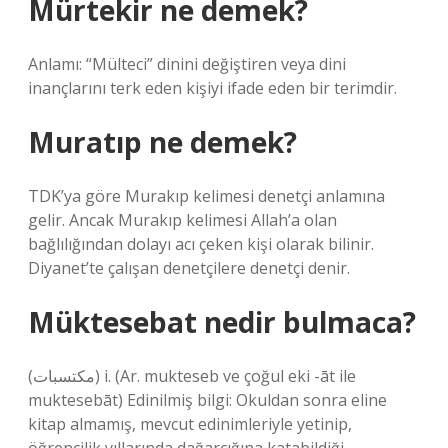
Mürtekir ne demek?
Anlamı: “Mülteci” dinini değiştiren veya dini
inançlarını terk eden kişiyi ifade eden bir terimdir.
Muratıp ne demek?
TDK’ya göre Murakıp kelimesi denetçi anlamına
gelir. Ancak Murakıp kelimesi Allah’a olan
bağlılığından dolayı acı çeken kişi olarak bilinir.
Diyanet’te çalışan denetçilere denetçi denir.
Müktesebat nedir bulmaca?
(ﻣﻜﺘﺴﺒﺎﺕ) i. (Ar. mukteseb ve çoğul eki -āt ile
muktesebāt) Edinilmiş bilgi: Okuldan sonra eline
kitap almamış, mevcut edinimleriyle yetinip,