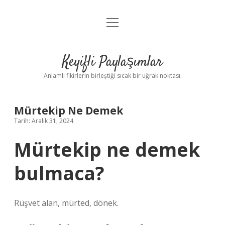
menüyü
Anasayfa
aç
Gizlilik Politikası
Keyifli Paylaşımlar
Yasal Uyarı
Anlamlı fikirlerin birleştiği sıcak bir uğrak noktası.
Hakkımızda
Mürtekip Ne Demek
Tarih: Aralık 31, 2024
Mürtekip ne demek
bulmaca?
Rüşvet alan, mürted, dönek.