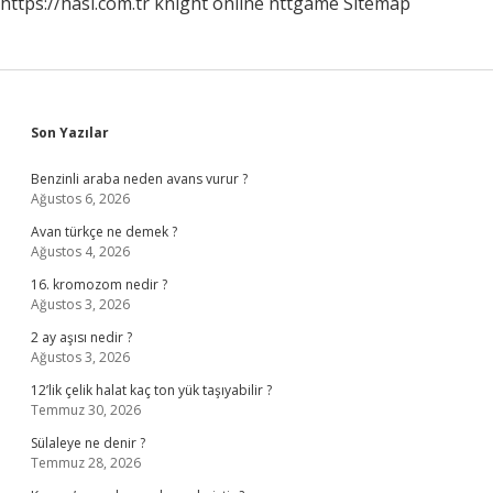
https://hasi.com.tr
knight online
nttgame
Sitemap
Sidebar
Son Yazılar
Benzinli araba neden avans vurur ?
Ağustos 6, 2026
Avan türkçe ne demek ?
Ağustos 4, 2026
16. kromozom nedir ?
Ağustos 3, 2026
2 ay aşısı nedir ?
Ağustos 3, 2026
12’lik çelik halat kaç ton yük taşıyabilir ?
Temmuz 30, 2026
Sülaleye ne denir ?
Temmuz 28, 2026