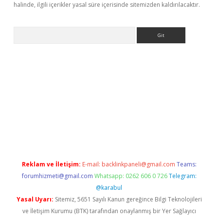
halinde, ilgili içerikler yasal süre içerisinde sitemizden kaldırılacaktır.
Arama
://elexbett.net/
betexper.xyz
Reklam ve İletişim:
E-mail:
backlinkpaneli@gmail.com
Teams:
forumhizmeti@gmail.com
Whatsapp: 0262 606 0 726
Telegram:
@karabul
Yasal Uyarı:
Sitemiz, 5651 Sayılı Kanun gereğince Bilgi Teknolojileri
ve İletişim Kurumu (BTK) tarafından onaylanmış bir Yer Sağlayıcı