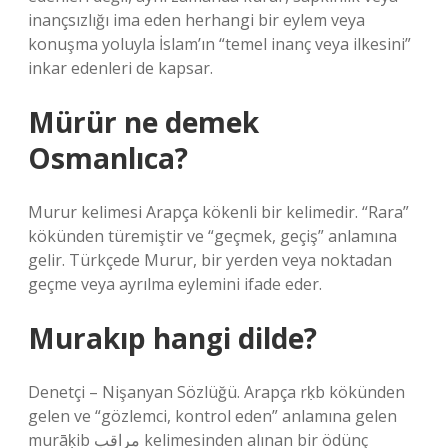
inançsızlığı ima eden herhangi bir eylem veya
konuşma yoluyla İslam’ın “temel inanç veya ilkesini”
inkar edenleri de kapsar.
Mürür ne demek
Osmanlıca?
Murur kelimesi Arapça kökenli bir kelimedir. “Rara”
kökünden türemiştir ve “geçmek, geçiş” anlamına
gelir. Türkçede Murur, bir yerden veya noktadan
geçme veya ayrılma eylemini ifade eder.
Murakıp hangi dilde?
Denetçi – Nişanyan Sözlüğü. Arapça rḳb kökünden
gelen ve “gözlemci, kontrol eden” anlamına gelen
murāḳib مراقب kelimesinden alınan bir ödünç