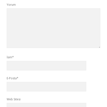
Yorum
İsim*
E-Posta*
Web Sitesi