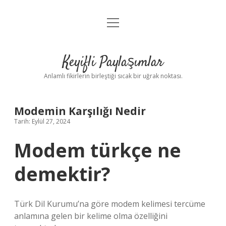
menüyü
Anasayfa
aç
Gizlilik Politikası
Keyifli Paylaşımlar
Yasal Uyarı
Anlamlı fikirlerin birleştiği sıcak bir uğrak noktası.
Hakkımızda
Modemin Karşılığı Nedir
Tarih: Eylül 27, 2024
Modem türkçe ne
demektir?
Türk Dil Kurumu’na göre modem kelimesi tercüme
anlamına gelen bir kelime olma özelliğini