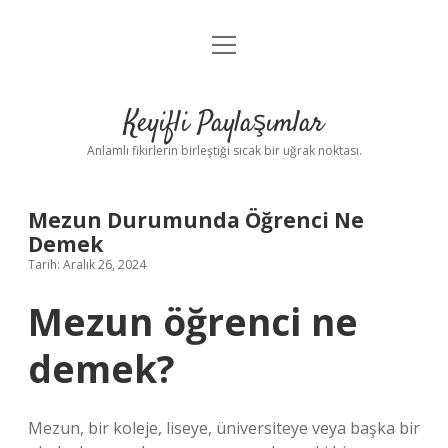
menüyü
Anasayfa
aç
Gizlilik Politikası
Keyifli Paylaşımlar
Yasal Uyarı
Anlamlı fikirlerin birleştiği sıcak bir uğrak noktası.
Hakkımızda
Mezun Durumunda Öğrenci Ne
Demek
Tarih: Aralık 26, 2024
Mezun öğrenci ne
demek?
Mezun, bir koleje, liseye, üniversiteye veya başka bir