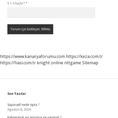
5 + 3 kaçtır?
*
https://www.kanaryaforumu.com
https://keza.com.tr
https://hasi.com.tr
knight online
nttgame
Sitemap
Sidebar
Son Yazılar
Süpüratif nedir tıpta ?
Ağustos 8, 2026
Kahverengi ayı görünce ne yapmalı ?