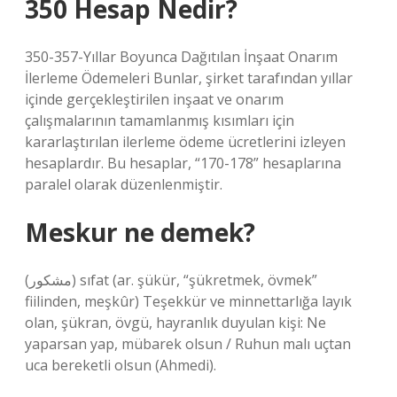
350 Hesap Nedir?
350-357-Yıllar Boyunca Dağıtılan İnşaat Onarım
İlerleme Ödemeleri Bunlar, şirket tarafından yıllar
içinde gerçekleştirilen inşaat ve onarım
çalışmalarının tamamlanmış kısımları için
kararlaştırılan ilerleme ödeme ücretlerini izleyen
hesaplardır. Bu hesaplar, “170-178” hesaplarına
paralel olarak düzenlenmiştir.
Meskur ne demek?
(ﻣﺸﻜﻮﺭ) sıfat (ar. şükür, “şükretmek, övmek”
fiilinden, meşkûr) Teşekkür ve minnettarlığa layık
olan, şükran, övgü, hayranlık duyulan kişi: Ne
yaparsan yap, mübarek olsun / Ruhun malı uçtan
uca bereketli olsun (Ahmedi).