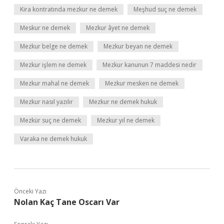
Kira kontratında mezkur ne demek
Meşhud suç ne demek
Meskur ne demek
Mezkur âyet ne demek
Mezkur belge ne demek
Mezkur beyan ne demek
Mezkur işlem ne demek
Mezkur kanunun 7 maddesi nedir
Mezkur mahal ne demek
Mezkur mesken ne demek
Mezkur nasıl yazılır
Mezkur ne demek hukuk
Mezkür suç ne demek
Mezkur yıl ne demek
Varaka ne demek hukuk
Önceki Yazı
Nolan Kaç Tane Oscarı Var