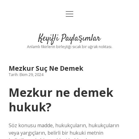
menüyü
Anasayfa
aç
Gizlilik Politikası
Keyifli Paylaşımlar
Yasal Uyarı
Anlamlı fikirlerin birleştiği sıcak bir uğrak noktası.
Hakkımızda
Mezkur Suç Ne Demek
Tarih: Ekim 29, 2024
Mezkur ne demek
hukuk?
Söz konusu madde, hukukçuların, hukukçuların
veya yargıçların, belirli bir hukuki metnin