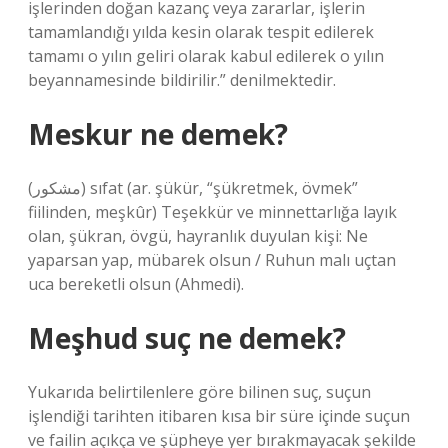
işlerinden doğan kazanç veya zararlar, işlerin
tamamlandığı yılda kesin olarak tespit edilerek
tamamı o yılın geliri olarak kabul edilerek o yılın
beyannamesinde bildirilir.” denilmektedir.
Meskur ne demek?
(ﻣﺸﻜﻮﺭ) sıfat (ar. şükür, “şükretmek, övmek”
fiilinden, meşkûr) Teşekkür ve minnettarlığa layık
olan, şükran, övgü, hayranlık duyulan kişi: Ne
yaparsan yap, mübarek olsun / Ruhun malı uçtan
uca bereketli olsun (Ahmedi).
Meşhud suç ne demek?
Yukarıda belirtilenlere göre bilinen suç, suçun
işlendiği tarihten itibaren kısa bir süre içinde suçun
ve failin açıkça ve şüpheye yer bırakmayacak şekilde