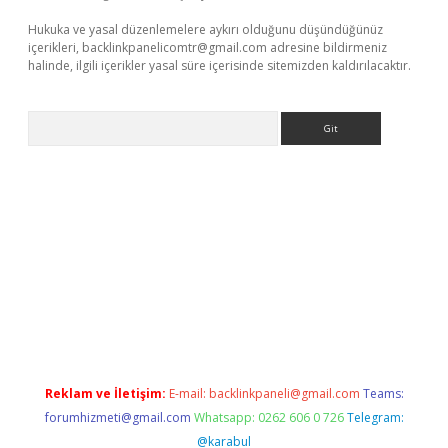
Hukuka ve yasal düzenlemelere aykırı olduğunu düşündüğünüz
içerikleri,
backlinkpanelicomtr@gmail.com
adresine bildirmeniz
halinde, ilgili içerikler yasal süre içerisinde sitemizden kaldırılacaktır.
Arama
/
betexper.xyz
Reklam ve İletişim:
E-mail:
backlinkpaneli@gmail.com
Teams:
forumhizmeti@gmail.com
Whatsapp: 0262 606 0 726
Telegram:
@karabul