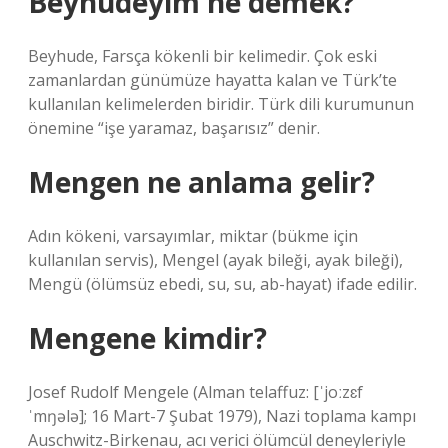
Beyhudeyim ne demek?
Beyhude, Farsça kökenli bir kelimedir. Çok eski
zamanlardan günümüze hayatta kalan ve Türk’te
kullanılan kelimelerden biridir. Türk dili kurumunun
önemine “işe yaramaz, başarısız” denir.
Mengen ne anlama gelir?
Adın kökeni, varsayımlar, miktar (bükme için
kullanılan servis), Mengel (ayak bileği, ayak bileği),
Mengü (ölümsüz ebedi, su, su, ab-hayat) ifade edilir.
Mengene kimdir?
Josef Rudolf Mengele (Alman telaffuz: [ˈjoːzɛf
ˈmŋələ]; 16 Mart-7 Şubat 1979), Nazi toplama kampı
Auschwitz-Birkenau, acı verici ölümcül deneyleriyle